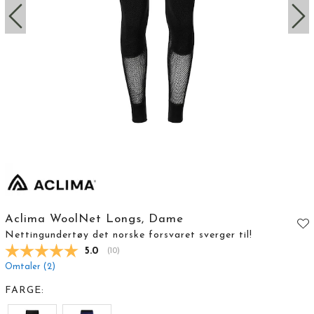
Aclima WoolNet Longs, Dame
Nettingundertøy det norske forsvaret sverger til!
Gjennomsnittskarakter:
5.0
(
stemmer:
10
)
Omtaler (
2
)
FARGE: