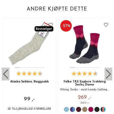
ANDRE KJØPTE DETTE
-
27
%
Alaska Sokken, Raggsokk
Falke TK2 Explore Trekking
Socks, Dame
Hiking Socks - med trendy fjellmønster!
269 ,-
99 ,-
369 ,-
SE TILGJENGELIGE STØRRELSER