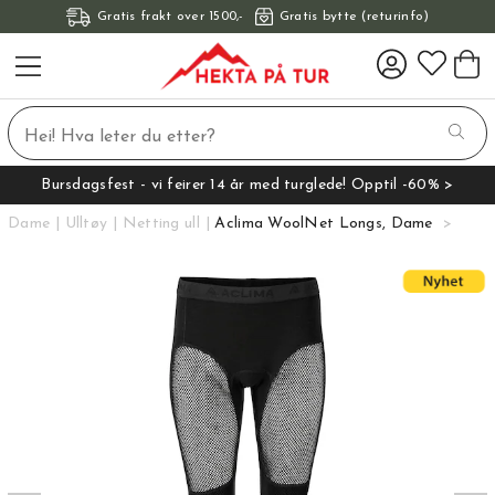
Gratis frakt over 1500,-
Gratis bytte (returinfo)
Bursdagsfest - vi feirer 14 år med turglede! Opptil -60% >
Dame
Ulltøy
Netting ull
Aclima WoolNet Longs, Dame