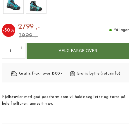
2799 ,-
-
30
%
På lager
3999 ,-
VELG FARGE OVER
Gratis frakt over 1500,-
Gratis bytte (returinfo)
Fjellstøvler med god passform som vil holde seg lette og tørre på
hele fjellturen, uansett vær.