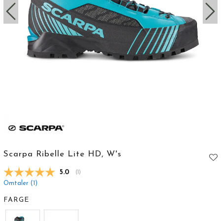
Scarpa Ribelle Lite HD, W's
Gjennomsnittskarakter:
5.0
(
stemmer:
1
)
Omtaler (
1
)
FARGE