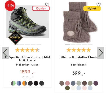
-
41
%
La Sportiva Ultra Raptor II Mid
Lillelam Babytøfler Classic
GTX , Herre
Mellomhøy tursko
Bestselgere!
1899 ,-
399 ,-
3199 ,-