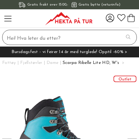
Gratis frakt over 1500,-
Gratis bytte (returinfo)
Bursdagsfest - vi feirer 14 år med turglede! Opptil -60% >
Fottøy
Fjellstøvler
Dame
Scarpa Ribelle Lite HD, W's