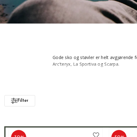
Gode sko og støvler er helt avgjørende for
Arc'teryx, La Sportiva og Scarpa.
Vi er særdeles nøye i utvelgesesprosesse
selger er av høy kvalitet.
Det viktigste for oss er at du finner den
Filter
Usikker på valg av sko?
Les våre tips 