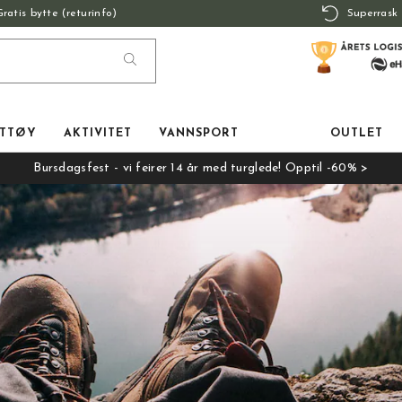
Gratis bytte (returinfo)
Superrask 
TTØY
AKTIVITET
VANNSPORT
OUTLET
Bursdagsfest - vi feirer 14 år med turglede! Opptil -60% >