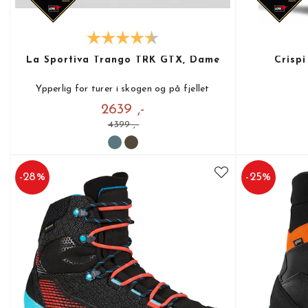
La Sportiva Trango TRK GTX, Dame
Crisp
Ypperlig for turer i skogen og på fjellet
2639 ,-
4399 ,-
-
28
%
-
25
%