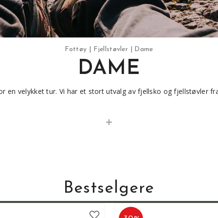
Fottøy
Fjellstøvler
Dame
DAME
 en velykket tur. Vi har et stort utvalg av fjellsko og fjellstøvler 
n når vi skal kjøpe inn sko. Kun det beste er godt nok og du som k
 skoen som passer best for akkurat ditt bruk!
her
Bestselgere