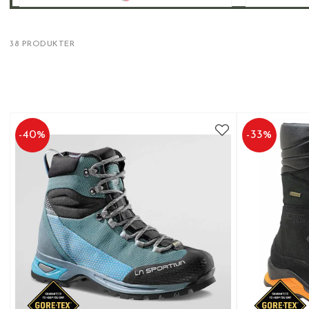
38 PRODUKTER
-
40
%
-
33
%