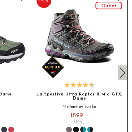
-
41
%
 Dame
La Sportiva Ultra Raptor II Mid GTX,
Dame
Mellomhøy tursko
1899 ,-
3199 ,-