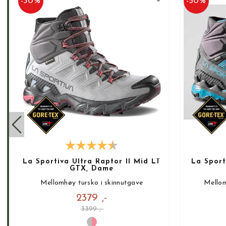
-
30
%
-
50
%
La Sportiva Ultra Raptor II Mid LT
La Sport
GTX, Dame
Mellomhøy tursko i skinnutgave
Mellom
2379 ,-
3399 ,-