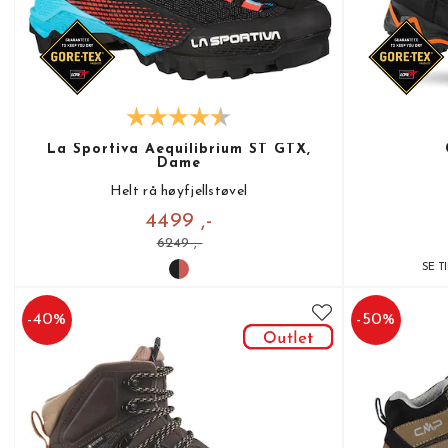
La Sportiva Aequilibrium ST GTX,
Dame
Helt rå høyfjellstøvel
4499 ,-
6249 ,-
SE T
-
40
%
-
50
%