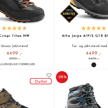
Crispi Titan NW
Alfa Jerpe A/P/S GTX 
Unisex Jaktstøvel
Tur- og jaktstøvel me
4499 ,-
4499 ,-
5999 ,-
5499 ,-
ILGJENGELIGE STØRRELSER
-
28
%