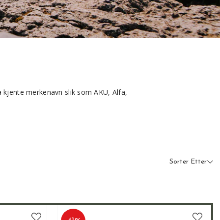
fra kjente merkenavn slik som AKU, Alfa,
unde kan derfor være trygg på at det vi
Sorter Etter