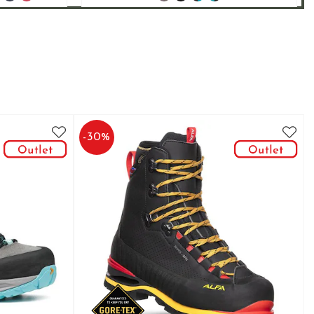
-
30
%