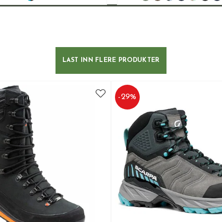
LAST INN FLERE PRODUKTER
-
29
%