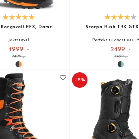
i Kongsvoll EFX, Dame
Scarpa Rush TRK GTX
Jaktstøvel
Perfekt til dagsturer i f
4999 ,-
2499 ,-
7499 ,-
3499 ,-
-
18
%