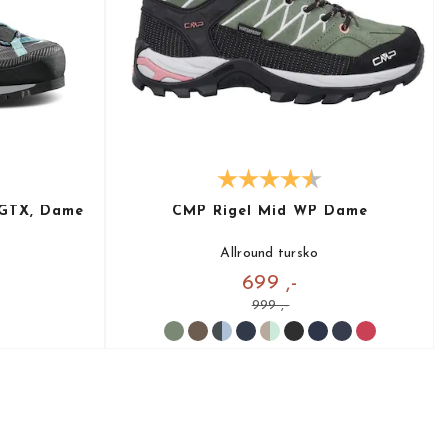
 GTX, Dame
CMP Rigel Mid WP Dame
Allround tursko
699 ,-
999 ,-