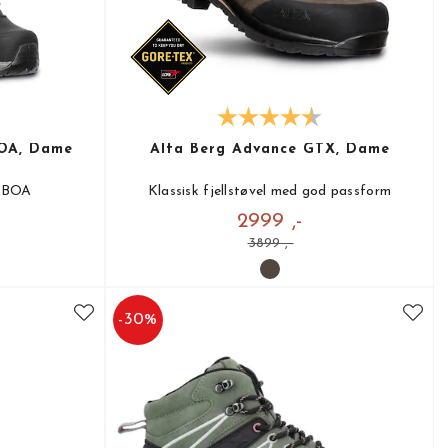
BOA, Dame
Alfa Berg Advance GTX, Dame
d BOA
Klassisk fjellstøvel med god passform
2999 ,-
3899 ,-
-
30
%