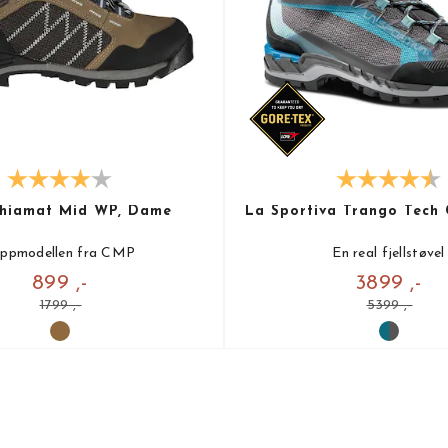
hiamat Mid WP, Dame
La Sportiva Trango Tech
ppmodellen fra CMP
En real fjellstøvel
899 ,-
3899 ,-
1799 ,-
5399 ,-