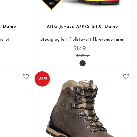
, Dame
Alfa Juvass A/P/S GTX, Dame
jellet
Stødig og lett fjellstøvel til krevende turer!
3149 ,-
4499 ,-
-
23
%