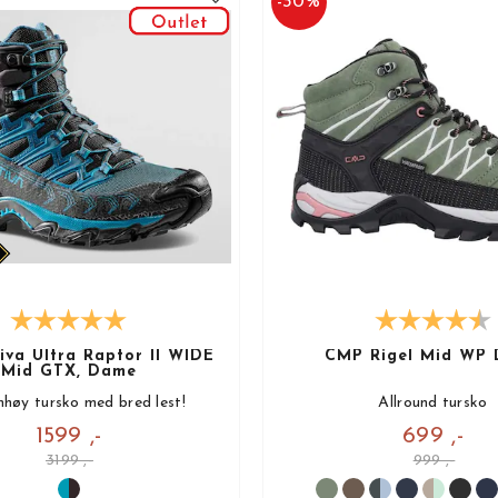
-
30
%
iva Ultra Raptor II WIDE
CMP Rigel Mid WP
Mid GTX, Dame
høy tursko med bred lest!
Allround tursko
1599 ,-
699 ,-
3199 ,-
999 ,-