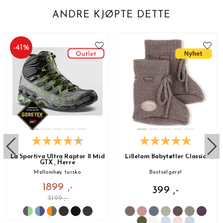
ANDRE KJØPTE DETTE
-
41
%
La Sportiva Ultra Raptor II Mid
Lillelam Babytøfler Classic
GTX , Herre
Mellomhøy tursko
Bestselgere!
1899 ,-
399 ,-
3199 ,-