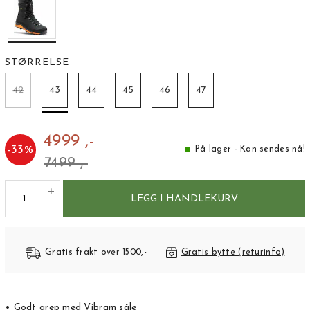
STØRRELSE
42
43
44
45
46
47
4999 ,-
-
33
%
På lager - Kan sendes nå!
7499 ,-
LEGG I HANDLEKURV
Gratis frakt over 1500,-
Gratis bytte (returinfo)
• Godt grep med Vibram såle