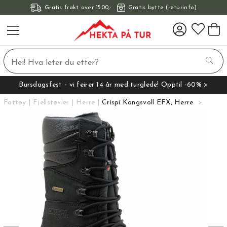
Gratis frakt over 1500,-
Gratis bytte (returinfo)
Bursdagsfest - vi feirer 14 år med turglede! Opptil -60% >
Fottøy
Fjellstøvler
Herre
Crispi Kongsvoll EFX, Herre