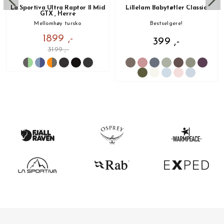
La Sportiva Ultra Raptor II Mid
Lillelam Babytøfler Classic
GTX , Herre
Mellomhøy tursko
Bestselgere!
1899 ,-
399 ,-
3199 ,-