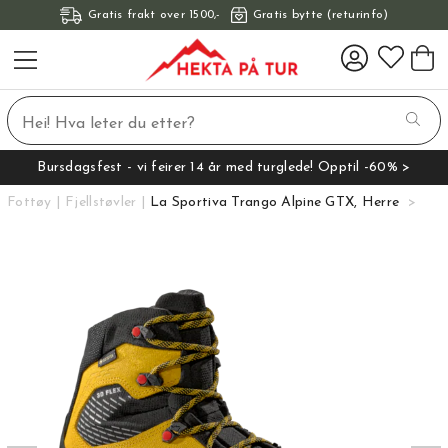
Gratis frakt over 1500,-
Gratis bytte (returinfo)
Bursdagsfest - vi feirer 14 år med turglede! Opptil -60% >
Fottøy
Fjellstøvler
La Sportiva Trango Alpine GTX, Herre