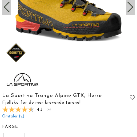
La Sportiva Trango Alpine GTX, Herre
Fjellsko for de mer krevende turene!
Gjennomsnittskarakter:
4.5
(
stemmer:
4
)
Omtaler (
2
)
FARGE