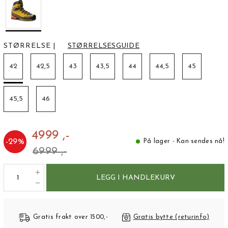
STØRRELSE
|
STØRRELSESGUIDE
42
42,5
43
43,5
44
44,5
45
45,5
46
4999 ,-
-
29
%
På lager - Kan sendes nå!
6999 ,-
LEGG I HANDLEKURV
Gratis frakt over 1500,-
Gratis bytte (returinfo)