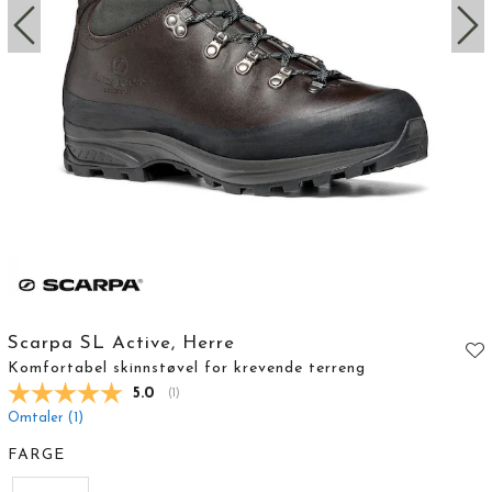
Scarpa SL Active, Herre
Komfortabel skinnstøvel for krevende terreng
Gjennomsnittskarakter:
5.0
(
stemmer:
1
)
Omtaler (
1
)
FARGE