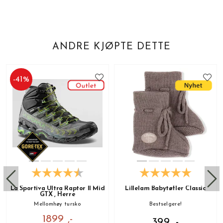
ANDRE KJØPTE DETTE
-
41
%
La Sportiva Ultra Raptor II Mid
Lillelam Babytøfler Classic
GTX , Herre
Mellomhøy tursko
Bestselgere!
1899 ,-
399 ,-