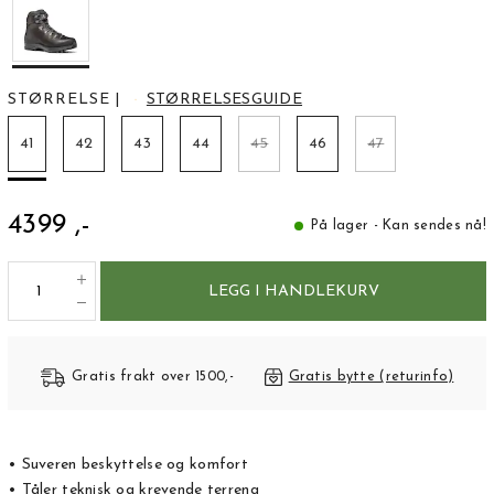
STØRRELSE
|
STØRRELSESGUIDE
41
42
43
44
45
46
47
4399 ,-
På lager - Kan sendes nå!
LEGG I HANDLEKURV
Gratis frakt over 1500,-
Gratis bytte (returinfo)
• Suveren beskyttelse og komfort
• Tåler teknisk og krevende terreng