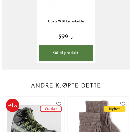
Coxa WB1 Løpebelte
599 ,-
Gå til produkt
ANDRE KJØPTE DETTE
-
41
%