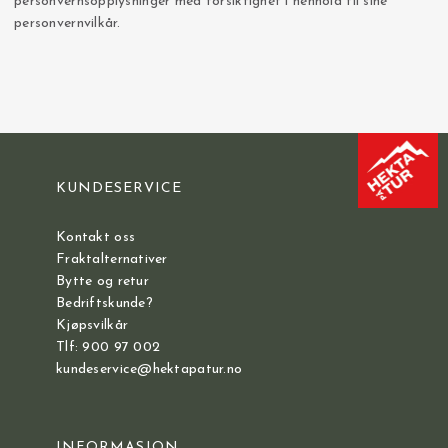
personvernsopplysninger med forsiktighet i henhold til sine
personvernvilkår.
KUNDESERVICE
Kontakt oss
Fraktalternativer
Bytte og retur
Bedriftskunde?
Kjøpsvilkår
Tlf: 900 97 002
kundeservice@hektapatur.no
INFORMASJON