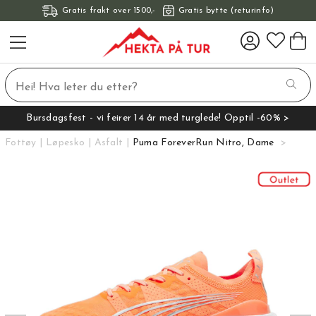
Gratis frakt over 1500,-
Gratis bytte (returinfo)
Bursdagsfest - vi feirer 14 år med turglede! Opptil -60% >
Fottøy
Løpesko
Asfalt
Puma ForeverRun Nitro, Dame