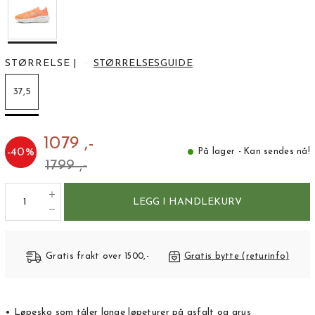
STØRRELSE
|
STØRRELSESGUIDE
37,5
1079 ,-
-
40
%
På lager - Kan sendes nå!
1799 ,-
LEGG I HANDLEKURV
Gratis frakt over 1500,-
Gratis bytte (returinfo)
• Løpesko som tåler lange løpeturer på asfalt og grus