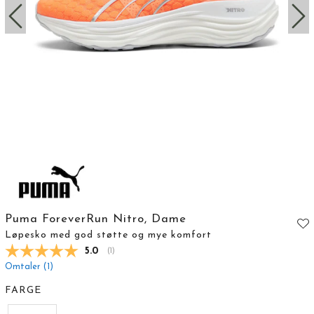
Puma ForeverRun Nitro, Dame
Løpesko med god støtte og mye komfort
Gjennomsnittskarakter:
5.0
(
stemmer:
1
)
Omtaler (
1
)
FARGE