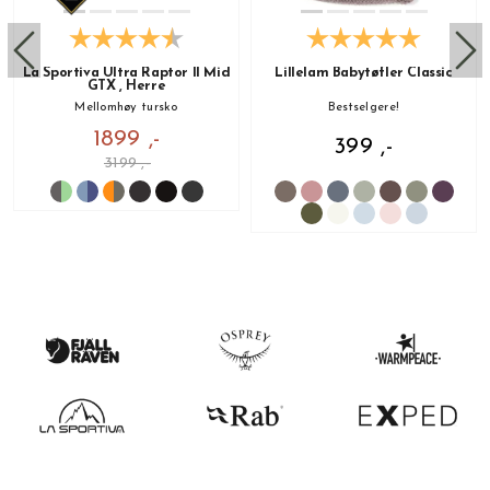
La Sportiva Ultra Raptor II Mid
Lillelam Babytøfler Classic
GTX , Herre
Mellomhøy tursko
Bestselgere!
1899 ,-
399 ,-
3199 ,-