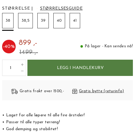
STØRRELSE
|
STØRRELSESGUIDE
38
38,5
39
40
41
899 ,-
-
40
%
På lager - Kan sendes nå!
1499 ,-
LEGG I HANDLEKURV
Gratis frakt over 1500,-
Gratis bytte (returinfo)
• Laget for alle løpere til alle fire årstider!
• Passer til alle typer terreng!
• God demping og stabilitet!