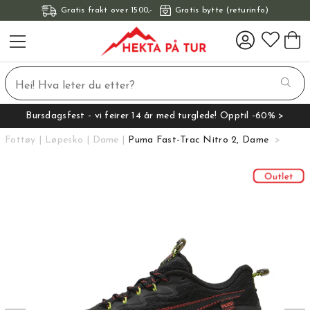
Gratis frakt over 1500,-
Gratis bytte (returinfo)
Bursdagsfest - vi feirer 14 år med turglede! Opptil -60% >
Fottøy
Løpesko
Dame
Puma Fast-Trac Nitro 2, Dame