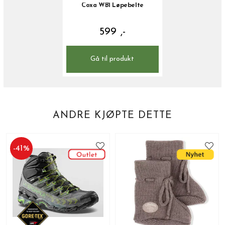
Coxa WB1 Løpebelte
599 ,-
Gå til produkt
ANDRE KJØPTE DETTE
-
41
%