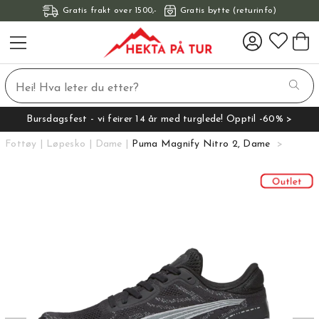
Gratis frakt over 1500,-
Gratis bytte (returinfo)
Bursdagsfest - vi feirer 14 år med turglede! Opptil -60% >
Fottøy
Løpesko
Dame
Puma Magnify Nitro 2, Dame