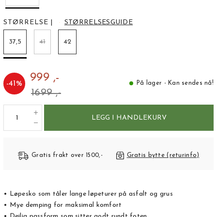
STØRRELSE
|
STØRRELSESGUIDE
37,5
41
42
999 ,-
-
41
%
På lager - Kan sendes nå!
1699 ,-
LEGG I HANDLEKURV
Gratis frakt over 1500,-
Gratis bytte (returinfo)
• Løpesko som tåler lange løpeturer på asfalt og grus
• Mye demping for maksimal komfort
• Deilig passform som sitter godt rundt foten