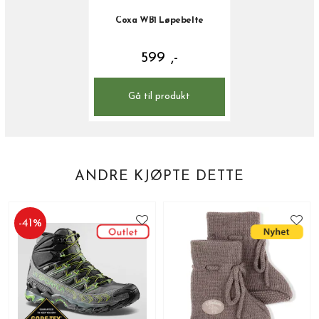
Coxa WB1 Løpebelte
599 ,-
Gå til produkt
ANDRE KJØPTE DETTE
-
41
%