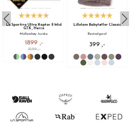
La Sportiva Ultra Raptor II Mid
Lillelam Babytøfler Classic
GTX , Herre
Mellomhøy tursko
Bestselgere!
1899 ,-
399 ,-
3199 ,-