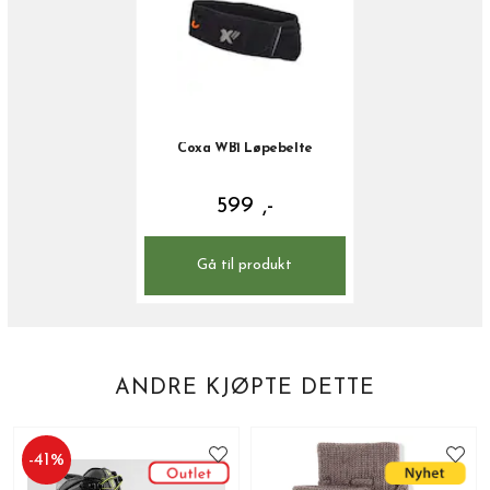
Coxa WB1 Løpebelte
599 ,-
Gå til produkt
ANDRE KJØPTE DETTE
-
41
%