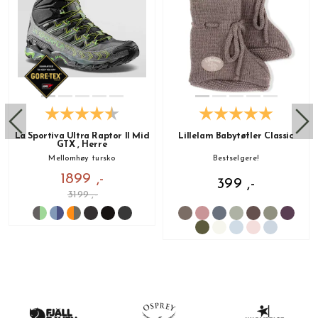
La Sportiva Ultra Raptor II Mid
Lillelam Babytøfler Classic
GTX , Herre
Mellomhøy tursko
Bestselgere!
1899 ,-
399 ,-
3199 ,-