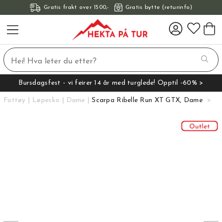
Gratis frakt over 1500,-
Gratis bytte (returinfo)
Bursdagsfest - vi feirer 14 år med turglede! Opptil -60% >
Fottøy
Løpesko
Dame
Scarpa Ribelle Run XT GTX, Dame