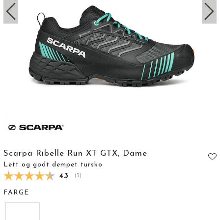
Scarpa Ribelle Run XT GTX, Dame
Lett og godt dempet tursko
Gjennomsnittskarakter:
4.3
(
stemmer:
3
)
FARGE