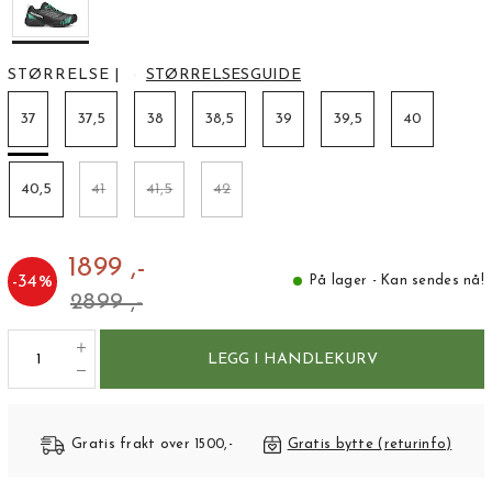
STØRRELSE
|
STØRRELSESGUIDE
37
37,5
38
38,5
39
39,5
40
40,5
41
41,5
42
1899 ,-
-
34
%
På lager - Kan sendes nå!
2899 ,-
LEGG I HANDLEKURV
Gratis frakt over 1500,-
Gratis bytte (returinfo)