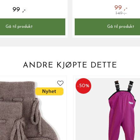
99 ,-
99 ,-
149 ,-
Gå til produkt
Gå til produkt
ANDRE KJØPTE DETTE
-
50
%