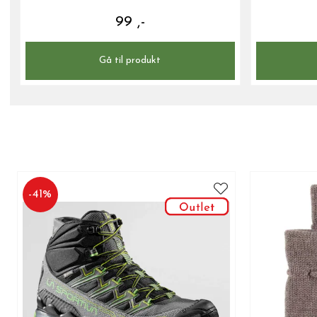
99 ,-
Gå til produkt
-
41
%