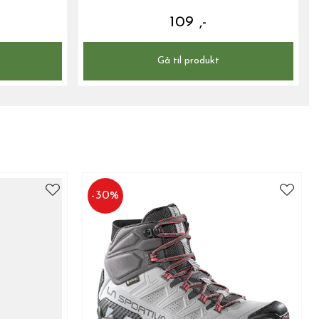
109 ,-
Gå til produkt
-
30
%