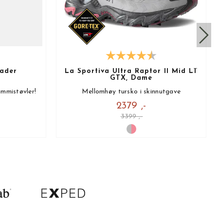
ader
La Sportiva Ultra Raptor II Mid LT
GTX, Dame
mmistøvler!
Mellomhøy tursko i skinnutgave
2379 ,-
3399 ,-