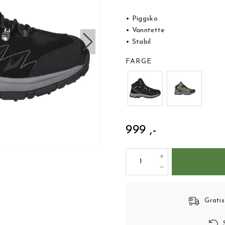
• Piggsko
• Vanntette
• Stabil
FARGE
999 ,-
Gratis