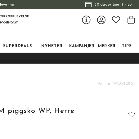
levering
30 dager åpent kjøp
SUPERDEALS
NYHETER
KAMPANJER
MERKER
TIPS
Art. nr.
W204285
 M piggsko WP, Herre
r
tskarakter: