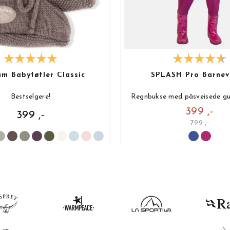
lam Babytøfler Classic
SPLASH Pro Barnev
Bestselgere!
Regnbukse med påsveisede gu
399 ,-
399 ,-
799 ,-