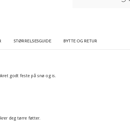
R
STØRRELSESGUIDE
BYTTE OG RETUR
ikret godt feste på snø og is.
rer deg tørre føtter.