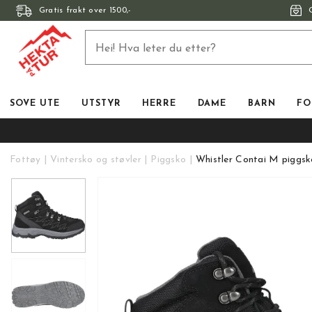
Gratis frakt over 1500,-
SOVE UTE
UTSTYR
HERRE
DAME
BARN
FO
Fottøy
Vintersko og støvler
Piggsko
Whistler Contai M piggs