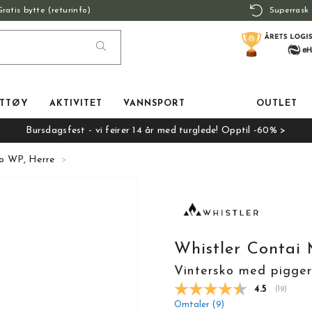
Gratis bytte (returinfo)
Superrask 
TTØY
AKTIVITET
VANNSPORT
OUTLET
Bursdagsfest - vi feirer 14 år med turglede! Opptil -60% >
ko WP, Herre
Whistler Contai
Vintersko med pigge
Gjennomsnit
4.5
(
stemmer:
19
)
Omtaler (
9
)