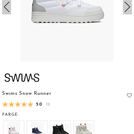
Swims Snow Runner
Gjennomsnittskarakter:
5.0
(
stemmer:
2
)
FARGE: