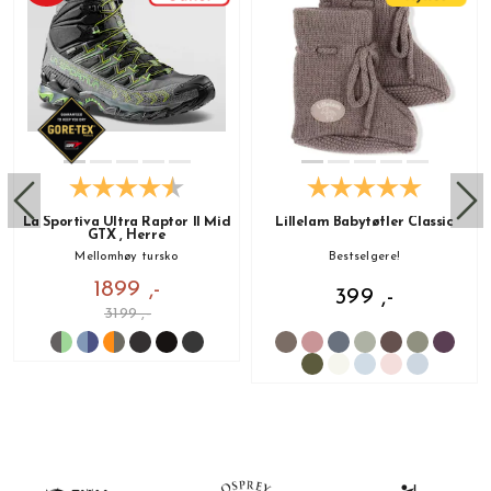
La Sportiva Ultra Raptor II Mid
Lillelam Babytøfler Classic
GTX , Herre
Mellomhøy tursko
Bestselgere!
1899 ,-
399 ,-
3199 ,-