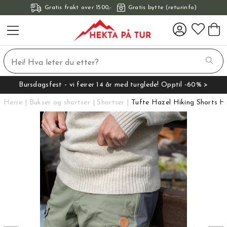
Gratis frakt over 1500,-
Gratis bytte (returinfo)
Bursdagsfest - vi feirer 14 år med turglede! Opptil -60% >
Herre
Bukser og shortser
Shortser
Tufte Hazel Hiking Shorts H