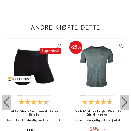
ANDRE KJØPTE DETTE
-
25
%
Tufte Mens Softboost Boxer
Peak Motion Light Wool T-
Briefs
Shirt, herre
Best i test! Uslåelig mykhet, og din nye favoritt!
Super behagelig ull t-skjorte!
299 ,-