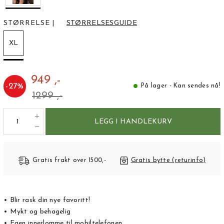
STØRRELSE
|
STØRRELSESGUIDE
XL
949 ,-
-
27
%
På lager - Kan sendes nå!
1299 ,-
LEGG I HANDLEKURV
Gratis frakt over 1500,-
Gratis bytte (returinfo)
• Blir rask din nye favoritt!
• Mykt og behagelig
• Egen innerlomme til mobiltelefonen