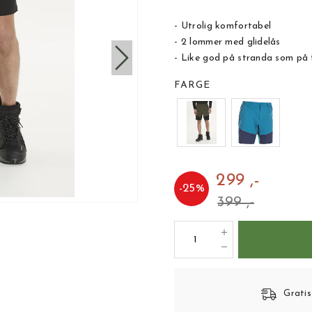
- Utrolig komfortabel
- 2 lommer med glidelås
- Like god på stranda som på f
FARGE
299 ,-
-
25
%
399 ,-
Gratis