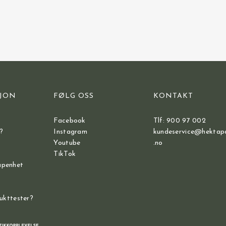
JON
FØLG OSS
KONTAKT
Facebook
Tlf: 900 97 002
?
Instagram
kundeservice@hektap
Youtube
.no
TikTok
åpenhet
dukttester?