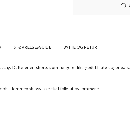
R
STØRRELSESGUIDE
BYTTE OG RETUR
etchy. Dette er en shorts som fungerer like godt til late dager på s
 mobil, lommebok osv ikke skal falle ut av lommene.