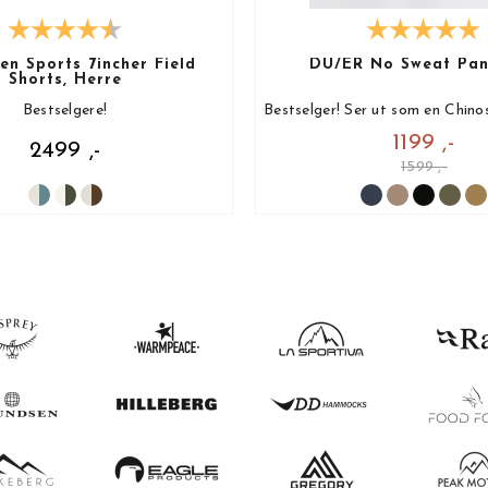
n Sports 7incher Field
DU/ER No Sweat Pan
Shorts, Herre
Bestselgere!
1199 ,-
2499 ,-
1599 ,-