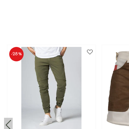
-
28
%