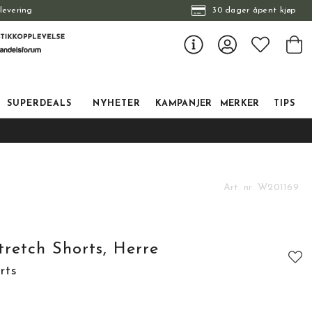
levering
30 dager åpent kjøp
SUPERDEALS
NYHETER
KAMPANJER
MERKER
TIPS
Art. nr.
W201169
tretch Shorts, Herre
rts
tskarakter:
: