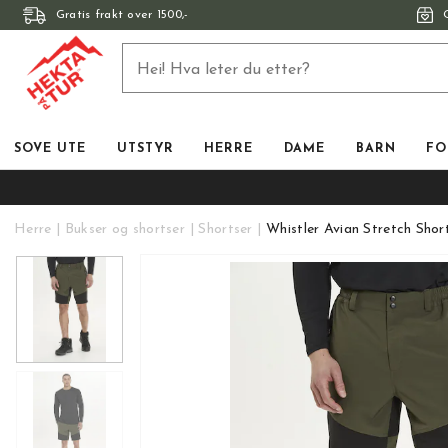
Gratis frakt over 1500,-
SOVE UTE
UTSTYR
HERRE
DAME
BARN
FO
Herre
Bukser og shortser
Shortser
Whistler Avian Stretch Shor