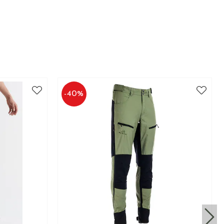
-
40
%