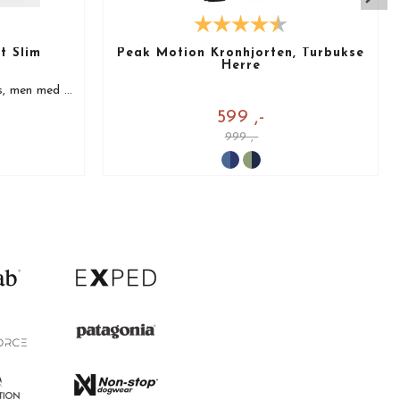
t Slim
Peak Motion Kronhjorten, Turbukse
Herre
Bestselger! Ser ut som en Chinos, men med komforten til en joggebukse!
599 ,-
999 ,-