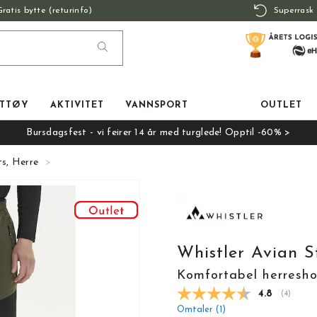
Gratis bytte (returinfo)
Superrask 
TTØY
AKTIVITET
VANNSPORT
OUTLET
Bursdagsfest - vi feirer 14 år med turglede! Opptil -60% >
ts, Herre
Whistler Avian S
Komfortabel herresho
Gjennomsnit
4.8
(
stemmer
4
)
Omtaler (
1
)