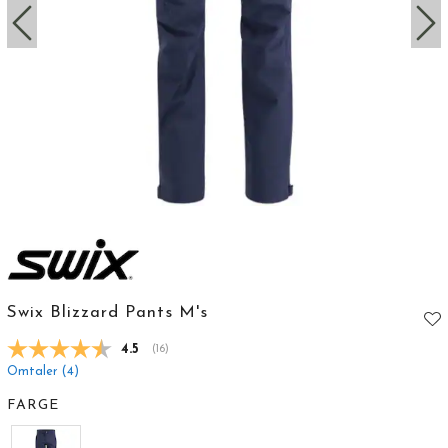
Swix Blizzard Pants M's
Gjennomsnittskarakter:
4.5
(
stemmer:
16
)
Omtaler (
4
)
FARGE