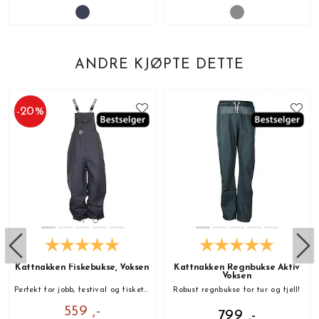
ANDRE KJØPTE DETTE
-
20
%
Kattnakken Fiskebukse, Voksen
Kattnakken Regnbukse Aktiv
Voksen
Perfekt for jobb, festival og fisketur!
Robust regnbukse for tur og fjell!
559 ,-
799 ,-