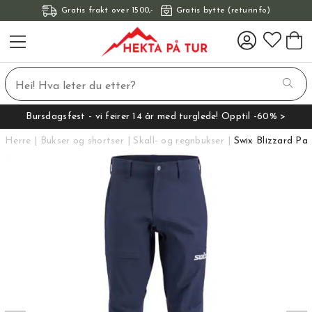
Gratis frakt over 1500,-
Gratis bytte (returinfo)
Bursdagsfest - vi feirer 14 år med turglede! Opptil -60% >
Herre
Bukser og shortser
Skall- og regnbukser
Swix Blizzard Pa