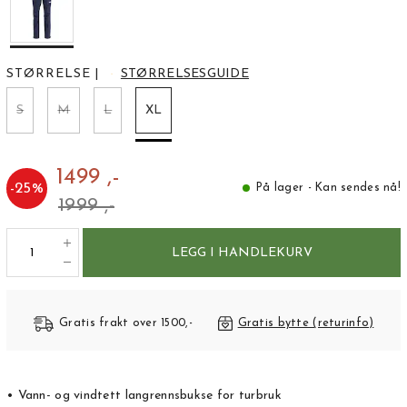
STØRRELSE
|
STØRRELSESGUIDE
S
M
L
XL
1499 ,-
-
25
%
På lager - Kan sendes nå!
1999 ,-
LEGG I HANDLEKURV
Gratis frakt over 1500,-
Gratis bytte (returinfo)
• Vann- og vindtett langrennsbukse for turbruk