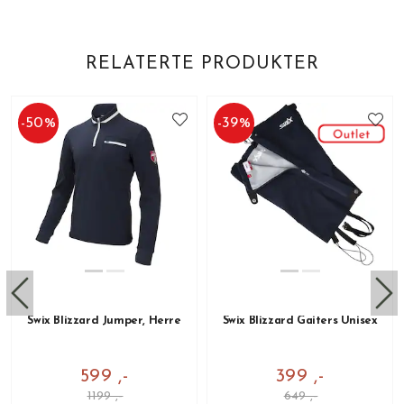
RELATERTE PRODUKTER
-
50
%
-
39
%
Swix Blizzard Jumper, Herre
Swix Blizzard Gaiters Unisex
599 ,-
399 ,-
1199 ,-
649 ,-