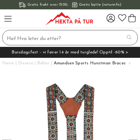
Gratis frakt over 1500,-
Gratis bytte (returinfo)
Bursdagsfest - vi feirer 14 år med turglede! Opptil -60% >
Herre
Diverse
Belter
Amundsen Sports Hunstman Braces