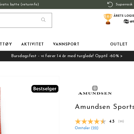
Gratis bytte (returinfo)
Superrask 
TTØY
AKTIVITET
VANNSPORT
OUTLET
Bursdagsfest - vi feirer 14 år med turglede! Opptil -60% >
Amundsen Sports
Gjennomsnit
4.5
(
stemmer:
96
)
Omtaler (
22
)