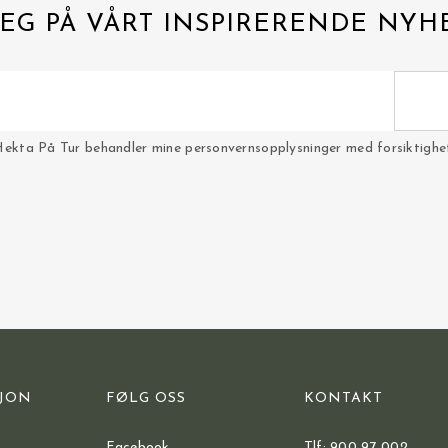
EG PÅ VÅRT INSPIRERENDE NYH
Hekta På Tur behandler mine personvernsopplysninger med forsiktighet 
JON
FØLG OSS
KONTAKT
Facebook
Tlf: 900 97 002