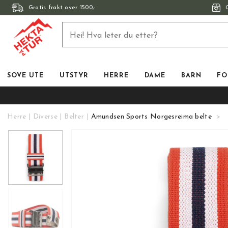
Gratis frakt over 1500,-
SOVE UTE
UTSTYR
HERRE
DAME
BARN
FO
Herre
Diverse
Belter
Amundsen Sports Norgesreima belte