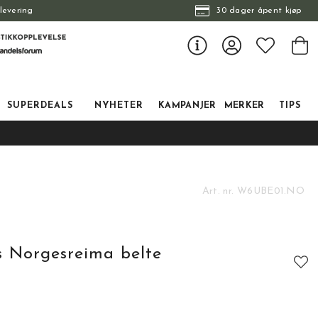
levering
30 dager åpent kjøp
SUPERDEALS
NYHETER
KAMPANJER
MERKER
TIPS
Art. nr.
W6UBE01.NO
 Norgesreima belte
tskarakter: