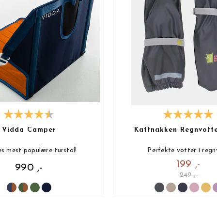
Vidda Camper
Kattnakken Regnvott
s mest populære turstol!
Perfekte votter i regn
199 ,-
990 ,-
249 ,-