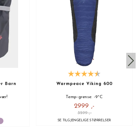
er Barn
Warmpeace Viking 600
vær!
Temp-grense: -9°C
2999 ,-
3599 ,-
SE TILGJENGELIGE STØRRELSER