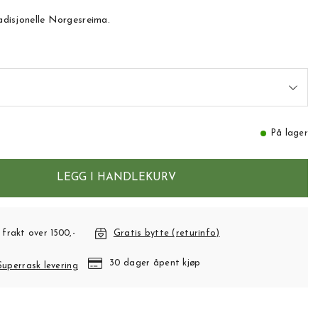
radisjonelle Norgesreima.
På lager
LEGG I HANDLEKURV
 frakt over 1500,-
Gratis bytte (returinfo)
30 dager åpent kjøp
Superrask levering