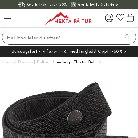
Gratis frakt over 1500,-
Gratis bytte (returinfo)
Bursdagsfest - vi feirer 14 år med turglede! Opptil -60% >
Herre
Diverse
Belter
Lundhags Elastic Belt