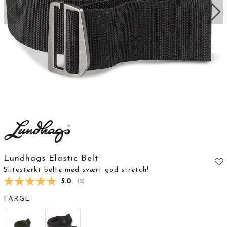
Lundhags Elastic Belt
Slitesterkt belte med svært god stretch!
Gjennomsnittskarakter:
5.0
(
stemmer:
2
)
FARGE