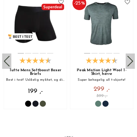
-
25
%
Tufte Mens Softboost Boxer
Peak Motion Light Wool T-
Briefs
Shirt, herre
Best i test! Uslåelig mykhet, og din nye favoritt!
Super behagelig ull t-skjorte!
299 ,-
199 ,-
399 ,-