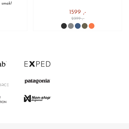
å smak!
1599 ,-
2399 ,-