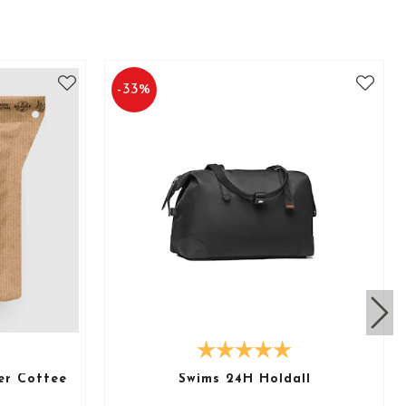
-
33
%
er Coffee
Swims 24H Holdall