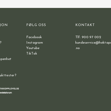
JON
FØLG OSS
KONTAKT
Facebook
Tlf: 900 97 002
?
Instagram
kundeservice@hektap
Youtube
.no
TikTok
åpenhet
dukttester?