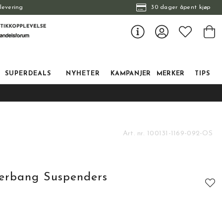
levering
30 dager åpent kjøp
SUPERDEALS
NYHETER
KAMPANJER
MERKER
TIPS
Art. nr.
100131-1169-092-OS
erbang Suspenders
tskarakter:
: