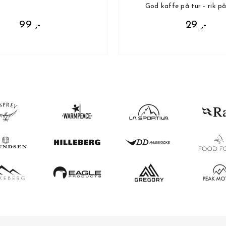
God kaffe på tur - rik p
99 ,-
29 ,-