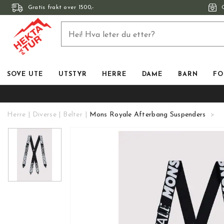
Gratis frakt over 1500,-
SOVE UTE
UTSTYR
HERRE
DAME
BARN
FO
Herre
Diverse
Belter
Mons Royale Afterbang Suspenders