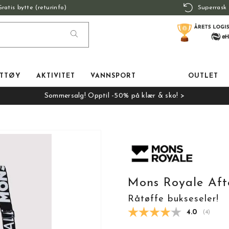
Gratis bytte (returinfo)
Superrask 
TTØY
AKTIVITET
VANNSPORT
OUTLET
Sommersalg! Opptil -50% på klær & sko! >
Mons Royale Aft
Råtøffe bukseseler!
Gjennomsnit
4.0
(
stemmer
4
)