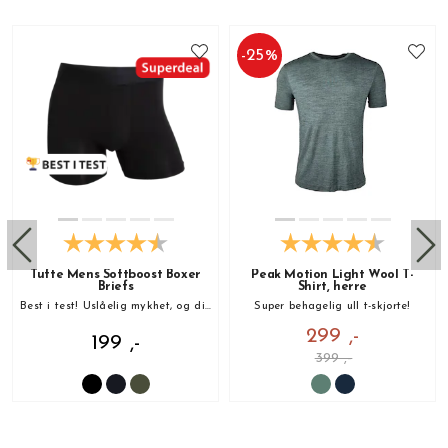
-
25
%
Tufte Mens Softboost Boxer
Peak Motion Light Wool T-
Briefs
Shirt, herre
Best i test! Uslåelig mykhet, og din nye favoritt!
Super behagelig ull t-skjorte!
299 ,-
199 ,-
399 ,-