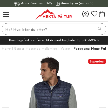
Gratis frakt over 1500,-
Gratis bytte (returinfo)
Bursdagsfest - vi feirer 14 år med turglede! Opptil -60% >
Herre
Genser, fleece og mellomlag
Vester
Patagonia Nano Puff