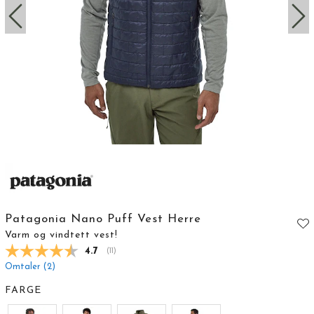
Patagonia Nano Puff Vest Herre
Varm og vindtett vest!
Gjennomsnittskarakter:
4.7
(
stemmer:
11
)
Omtaler (
2
)
FARGE