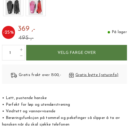
369 ,-
-
25
%
På lager
495 ,-
VELG FARGE OVER
Gratis frakt over 1500,-
Gratis bytte (returinfo)
• Lett, pustende hanske
• Perfekt for løp og utendørstrening
• Vindtett og vannavvisende
• Berøringsfunksjon på tommel og pekefinger så slipper å ta av
hansken når du skal sjekke telefonen