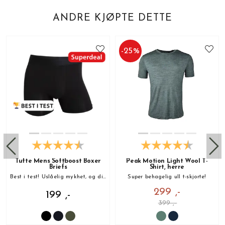
ANDRE KJØPTE DETTE
-
25
%
Tufte Mens Softboost Boxer
Peak Motion Light Wool T-
Briefs
Shirt, herre
Best i test! Uslåelig mykhet, og din nye favoritt!
Super behagelig ull t-skjorte!
299 ,-
199 ,-
399 ,-