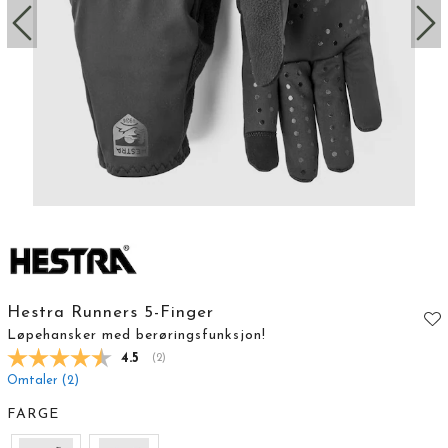
Hestra Runners 5-Finger
Løpehansker med berøringsfunksjon!
Gjennomsnittskarakter:
4.5
(
stemmer:
2
)
Omtaler (
2
)
FARGE