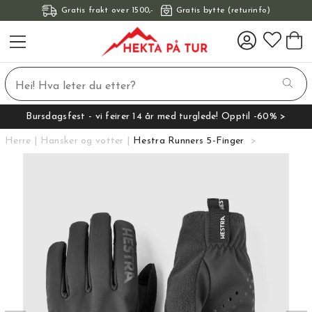
Gratis frakt over 1500,-
Gratis bytte (returinfo)
Bursdagsfest - vi feirer 14 år med turglede! Opptil -60% >
Herre
Hansker og votter
Hestra Runners 5-Finger