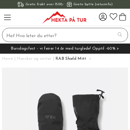
Gratis frakt over 1500,-
Gratis bytte (returinfo)
Bursdagsfest - vi feirer 14 år med turglede! Opptil -60% >
Herre
Hansker og votter
RAB Shield Mitt