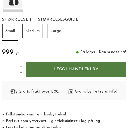
STØRRELSE
|
STØRRELSESGUIDE
Small
Medium
Large
999 ,-
På lager - Kan sendes nå!
LEGG I HANDLEKURV
Gratis frakt over 1500,-
Gratis bytte (returinfo)
• Fullstendig vanntett beskyttelse!
• Perfekt som yttervott – gir fleksibilitet i lag-på-lag
• Forsterket grep og slitestyrke