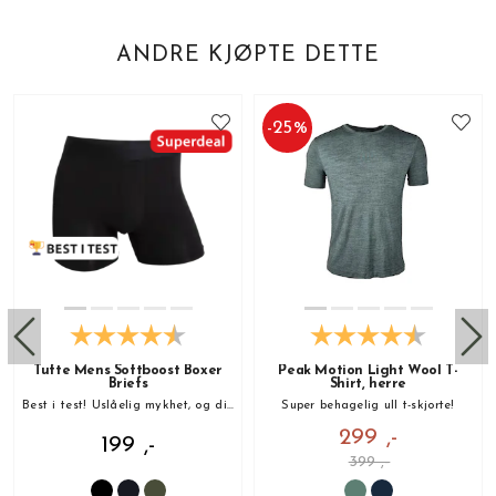
ANDRE KJØPTE DETTE
-
25
%
Tufte Mens Softboost Boxer
Peak Motion Light Wool T-
Briefs
Shirt, herre
Best i test! Uslåelig mykhet, og din nye favoritt!
Super behagelig ull t-skjorte!
299 ,-
199 ,-
399 ,-