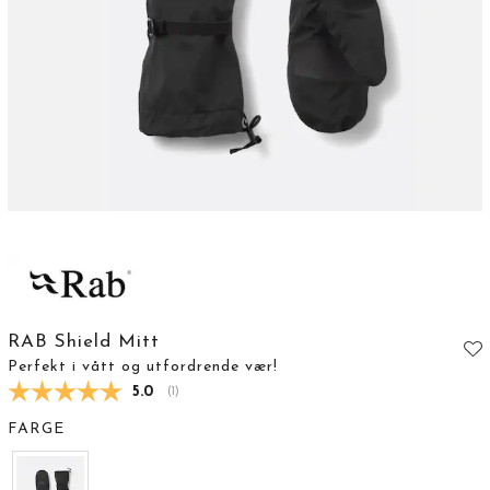
RAB Shield Mitt
Perfekt i vått og utfordrende vær!
Gjennomsnittskarakter:
5.0
(
stemmer:
1
)
FARGE