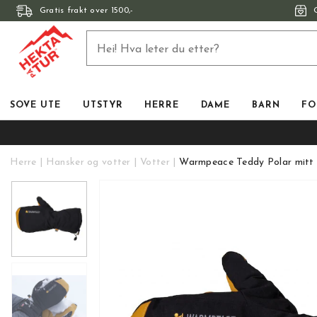
Gratis frakt over 1500,-
SOVE UTE
UTSTYR
HERRE
DAME
BARN
FO
Herre
Hansker og votter
Votter
Warmpeace Teddy Polar mitt