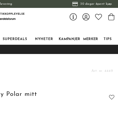
levering
30 dager åpent kjøp
SUPERDEALS
NYHETER
KAMPANJER
MERKER
TIPS
Art. nr.
4449
 Polar mitt
tskarakter: