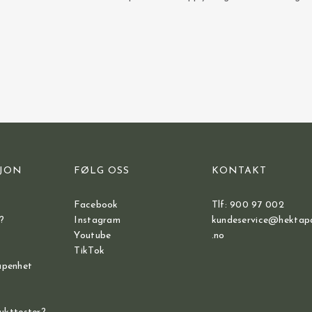
JON
FØLG OSS
KONTAKT
Facebook
Tlf: 900 97 002
?
Instagram
kundeservice@hektap
Youtube
.no
TikTok
åpenhet