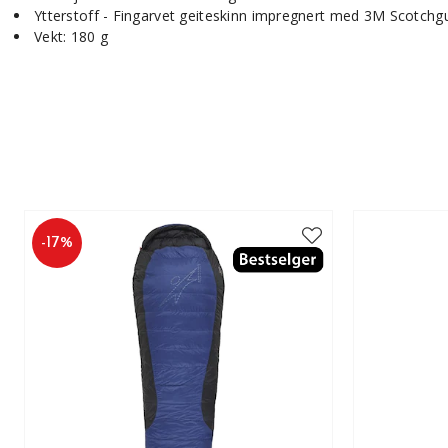
Ytterstoff - Fingarvet geiteskinn impregnert med 3M Scotchg
Vekt: 180 g
-
17
%