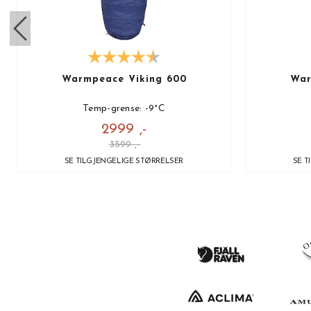
Warmpeace Viking 600
War
Temp-grense: -9°C
2999 ,-
3599 ,-
SE TILGJENGELIGE STØRRELSER
SE T