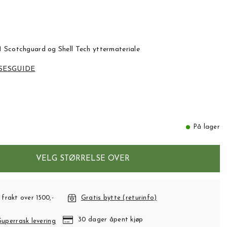
 Scotchguard og Shell Tech yttermateriale
SESGUIDE
På lager
VELG STØRRELSE OVER
 frakt over 1500,-
Gratis bytte (returinfo)
30 dager åpent kjøp
Superrask levering