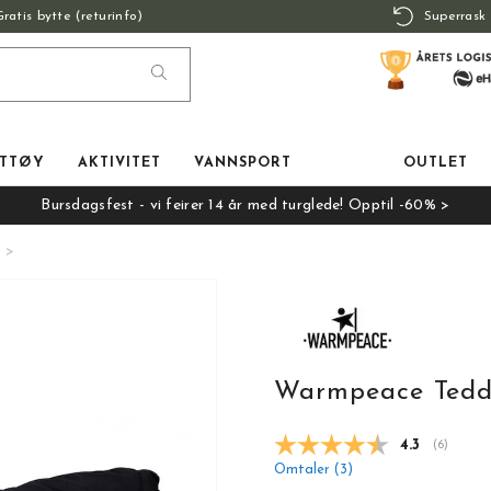
Gratis bytte (returinfo)
Superrask 
TTØY
AKTIVITET
VANNSPORT
OUTLET
Bursdagsfest - vi feirer 14 år med turglede! Opptil -60% >
Warmpeace Teddy
Gjennomsnit
4.3
(
stemmer:
6
)
Omtaler (
3
)