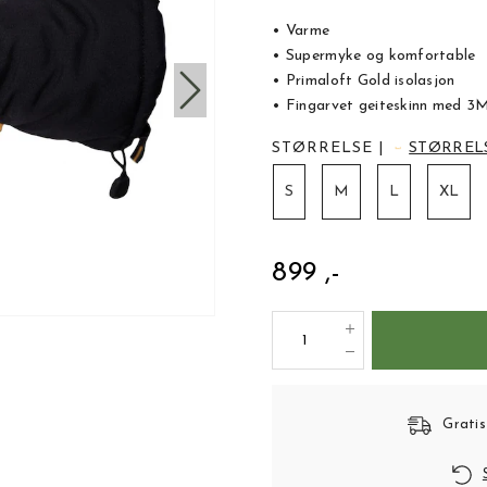
• Varme
• Supermyke og komfortable
• Primaloft Gold isolasjon
• Fingarvet geiteskinn med 3M
STØRRELSE
|
STØRREL
S
M
L
XL
899 ,-
Gratis