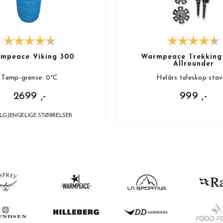
mpeace Viking 300
Warmpeace Trekking
Allrounder
Temp-grense: 0°C
Helårs teleskop stav
2699 ,-
999 ,-
ILGJENGELIGE STØRRELSER