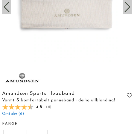
Amundsen Sports Headband
Varmt & komfortabelt pannebånd i deilig ullblanding!
Gjennomsnittskarakter:
4.8
(
stemmer:
41
)
Omtaler (
6
)
FARGE