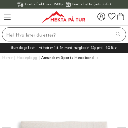
Gratis frakt over 1500,-
Gratis bytte (returinfo)
Bursdagsfest - vi feirer 14 år med turglede! Opptil -60% >
Herre
Hodeplagg
Amundsen Sports Headband