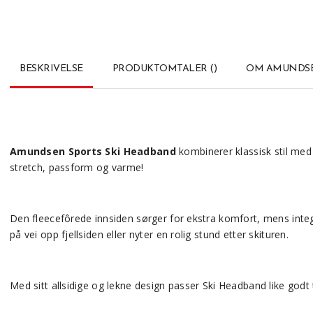
BESKRIVELSE
PRODUKTOMTALER
(
)
OM AMUNDSE
Amundsen Sports Ski Headband
kombinerer klassisk stil med
stretch, passform og varme!
Den fleecefôrede innsiden sørger for ekstra komfort, mens integ
på vei opp fjellsiden eller nyter en rolig stund etter skituren.
Med sitt allsidige og lekne design passer Ski Headband like godt t