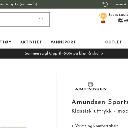
Gratis bytte (returinfo)
Superrask 
TTØY
AKTIVITET
VANNSPORT
OUTLET
Sommersalg! Opptil -50% på klær & sko! >
Amundsen Sport
Klassisk uttrykk - mo
• Varmt og komfortabelt