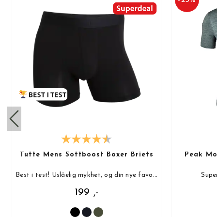
Tufte Mens Softboost Boxer Briefs
Peak Mot
Best i test! Uslåelig mykhet, og din nye favoritt!
Super
199 ,-