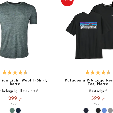
ion Light Wool T-Shirt,
Patagonia P-6 Logo Resp
herre
Tee, Herre
 behagelig ull t-skjorte!
Bestselger!
299 ,-
599 ,-
399 ,-
799 ,-