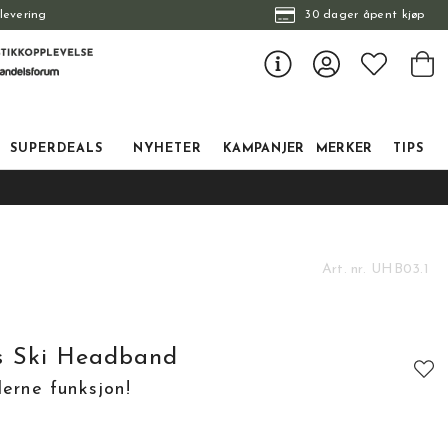
levering
30 dager åpent kjøp
SUPERDEALS
NYHETER
KAMPANJER
MERKER
TIPS
Art. nr.
UHB03.1
s Ski Headband
derne funksjon!