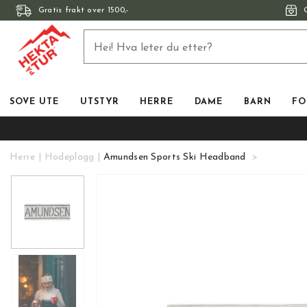
Gratis frakt over 1500,-
SOVE UTE
UTSTYR
HERRE
DAME
BARN
FO
Herre
Hodeplagg
Amundsen Sports Ski Headband