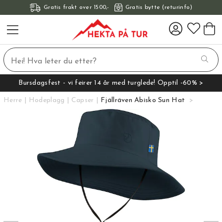
Gratis frakt over 1500,-
Gratis bytte (returinfo)
Bursdagsfest - vi feirer 14 år med turglede! Opptil -60% >
Herre
Hodeplagg
Capser
Fjällräven Abisko Sun Hat