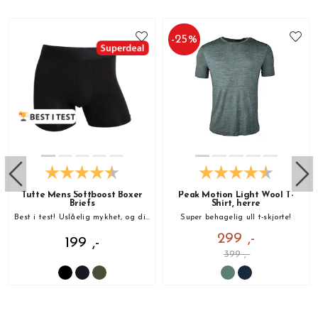
-
25
%
Tufte Mens Softboost Boxer
Peak Motion Light Wool T-
Briefs
Shirt, herre
Best i test! Uslåelig mykhet, og din nye favoritt!
Super behagelig ull t-skjorte!
299 ,-
199 ,-
399 ,-