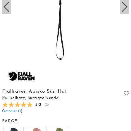
Fjällräven Abisko Sun Hat
Kul solhatt, hurtigtørkende!
Gjennomsnittskarakter:
5.0
(
stemmer:
2
)
Omtaler (
1
)
FARGE