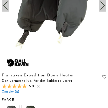
Fjällräven Expedition Down Heater
Den varmeste lue, for det kaldeste været.
Gjennomsnittskarakter:
5.0
(
stemmer:
4
)
Omtaler (
2
)
FARGE