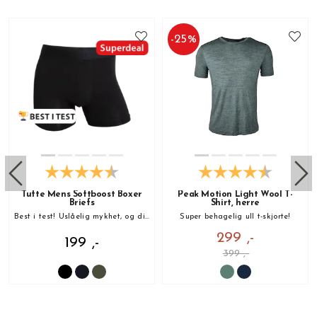
-
25
%
Tufte Mens Softboost Boxer
Peak Motion Light Wool T-
Briefs
Shirt, herre
Best i test! Uslåelig mykhet, og din nye favoritt!
Super behagelig ull t-skjorte!
299 ,-
199 ,-
399 ,-