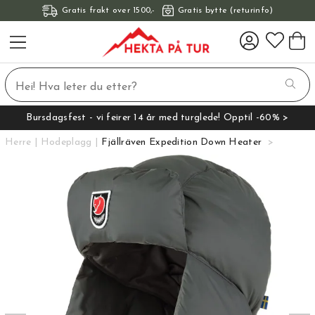
Gratis frakt over 1500,-
Gratis bytte (returinfo)
Bursdagsfest - vi feirer 14 år med turglede! Opptil -60% >
Herre
Hodeplagg
Fjällräven Expedition Down Heater