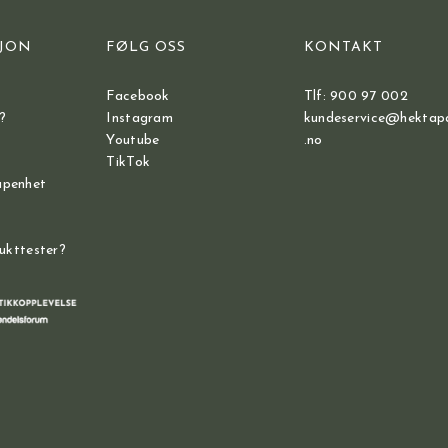
JON
FØLG OSS
KONTAKT
Facebook
Tlf: 900 97 002
?
Instagram
kundeservice@hektap
Youtube
.no
TikTok
åpenhet
dukttester?