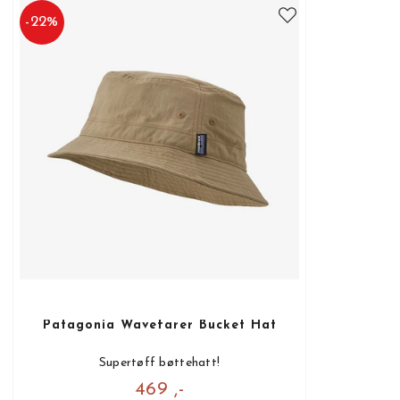
-
22
%
Patagonia Wavefarer Bucket Hat
Supertøff bøttehatt!
469 ,-