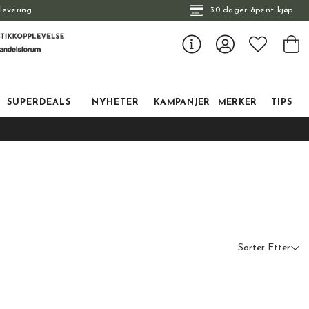
levering
30 dager åpent kjøp
SUPERDEALS
NYHETER
KAMPANJER
MERKER
TIPS
Sorter Etter