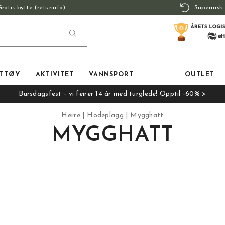
Gratis bytte (returinfo)
Superrask 
TTØY
AKTIVITET
VANNSPORT
OUTLET
Bursdagsfest - vi feirer 14 år med turglede! Opptil -60% >
Herre
Hodeplagg
Mygghatt
MYGGHATT