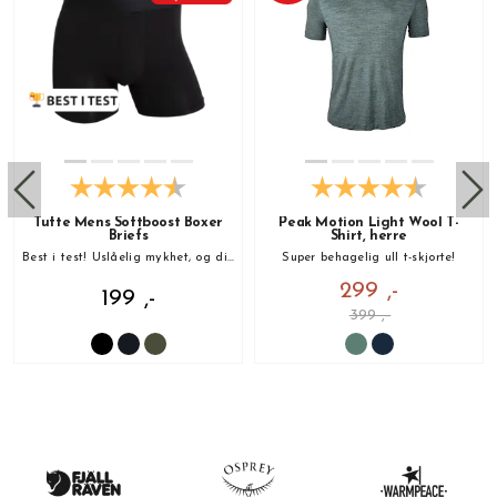
Tufte Mens Softboost Boxer
Peak Motion Light Wool T-
Briefs
Shirt, herre
Best i test! Uslåelig mykhet, og din nye favoritt!
Super behagelig ull t-skjorte!
299 ,-
199 ,-
399 ,-