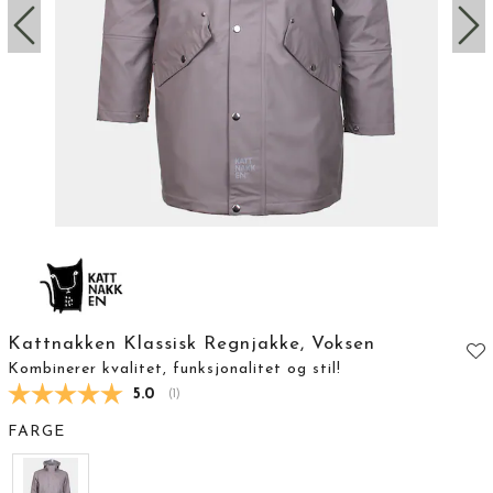
Kattnakken Klassisk Regnjakke, Voksen
Kombinerer kvalitet, funksjonalitet og stil!
Gjennomsnittskarakter:
5.0
(
stemmer:
1
)
FARGE