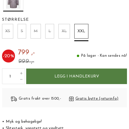
STØRRELSE
XS
S
M
L
XL
XXL
799 ,-
-
20
%
På lager - Kan sendes nå!
999 ,-
LEGG I HANDLEKURV
Gratis frakt over 1500,-
Gratis bytte (returinfo)
• Myk og behagelige!
• Slitesterk, vanntett og vindtett