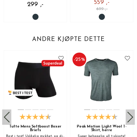
559 ,-
299 ,-
699 ,-
ANDRE KJØPTE DETTE
-
25
%
Tufte Mens Softboost Boxer
Peak Motion Light Wool T-
Briefs
Shirt, herre
Best i test! Uslåelig mykhet, og din nye favoritt!
Super behagelig ull t-skjorte!