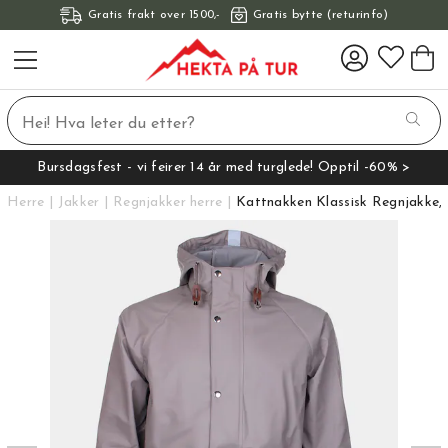
Gratis frakt over 1500,-
Gratis bytte (returinfo)
Bursdagsfest - vi feirer 14 år med turglede! Opptil -60% >
Herre
Jakker
Regnjakker herre
Kattnakken Klassisk Regnjakke,