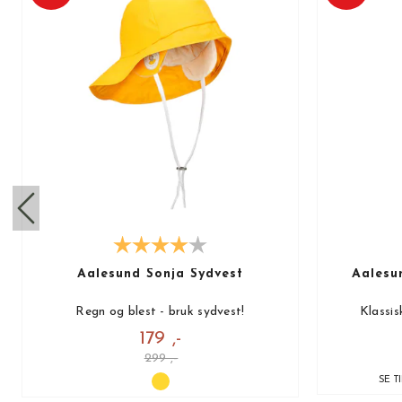
Aalesund Sonja Sydvest
Aalesu
Regn og blest - bruk sydvest!
Klassis
179 ,-
299 ,-
SE T