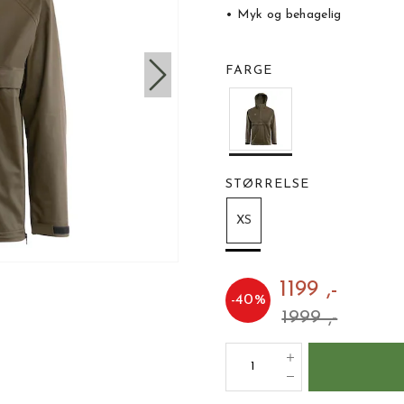
• Myk og behagelig
FARGE
STØRRELSE
XS
1199 ,-
-
40
%
1999 ,-