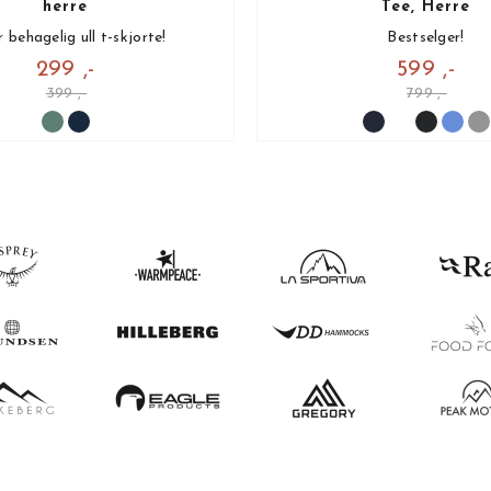
herre
Tee, Herre
 behagelig ull t-skjorte!
Bestselger!
299 ,-
599 ,-
399 ,-
799 ,-