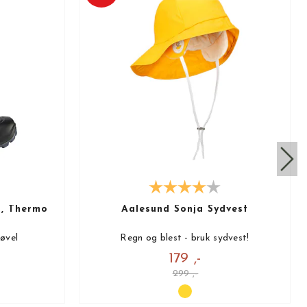
r, Thermo
Aalesund Sonja Sydvest
øvel
Regn og blest - bruk sydvest!
179 ,-
299 ,-