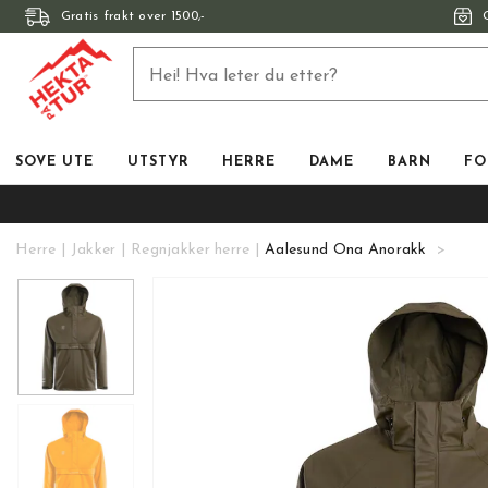
Gratis frakt over 1500,-
SOVE UTE
UTSTYR
HERRE
DAME
BARN
FO
Herre
Jakker
Regnjakker herre
Aalesund Ona Anorakk