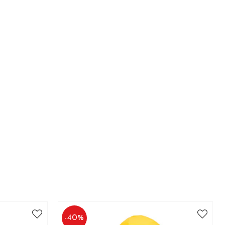
-
40
%