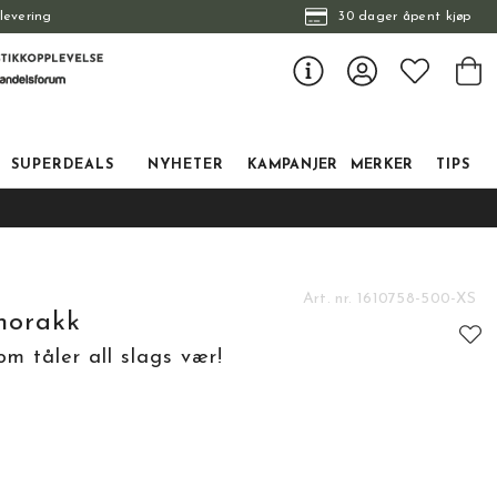
levering
30 dager åpent kjøp
SUPERDEALS
NYHETER
KAMPANJER
MERKER
TIPS
Art. nr.
1610758-500-XS
norakk
m tåler all slags vær!
tskarakter:
: