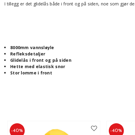
I tillegg er det glidelås både i front og på siden, noe som gjør d
8000mm vannsløyle
Refleksdetaljer
Glidelås i front og på siden
Hette med elastisk snor
Stor lomme i front
-
40
%
-
40
%