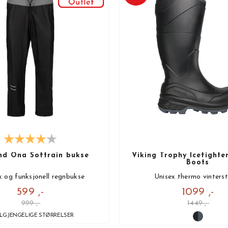
nd Ona Softrain bukse
Viking Trophy Icefighte
Boots
k og funksjonell regnbukse
Unisex thermo vinterst
599 ,-
1099 ,-
999 ,-
1449 ,-
ILGJENGELIGE STØRRELSER