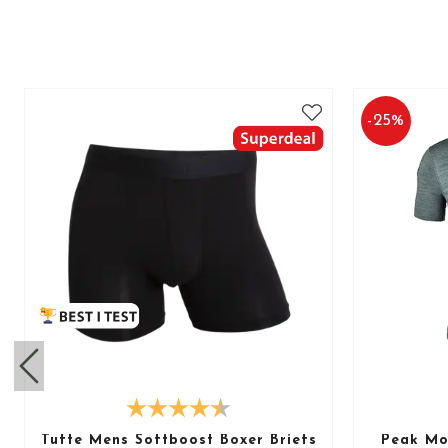
-
25
%
Tufte Mens Softboost Boxer Briefs
Peak Mot