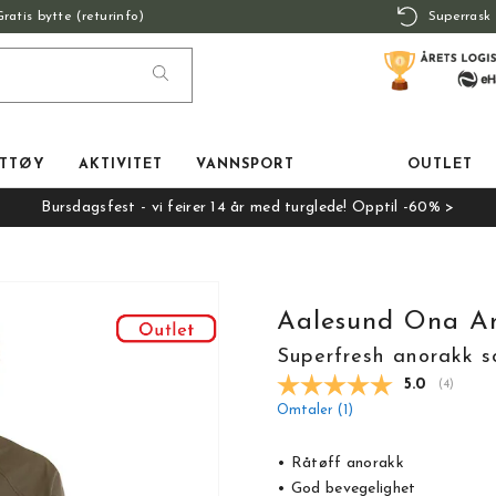
Gratis bytte (returinfo)
Superrask 
TTØY
AKTIVITET
VANNSPORT
OUTLET
Bursdagsfest - vi feirer 14 år med turglede! Opptil -60% >
Aalesund Ona A
Superfresh anorakk so
Gjennomsnit
5.0
(
stemmer
4
)
Omtaler (
1
)
• Råtøff anorakk
• God bevegelighet