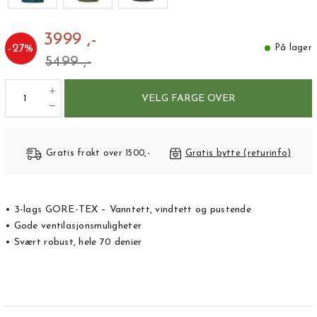
3999 ,-
-
27
%
På lager
5499 ,-
VELG FARGE OVER
Gratis frakt over 1500,-
Gratis bytte (returinfo)
• 3-lags GORE-TEX – Vanntett, vindtett og pustende
• Gode ventilasjonsmuligheter
• Svært robust, hele 70 denier