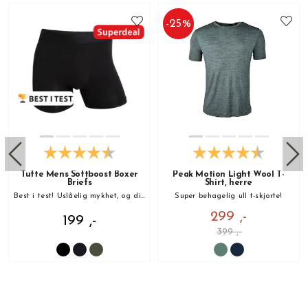
-
25
%
Tufte Mens Softboost Boxer
Peak Motion Light Wool T-
Briefs
Shirt, herre
Best i test! Uslåelig mykhet, og din nye favoritt!
Super behagelig ull t-skjorte!
299 ,-
199 ,-
399 ,-