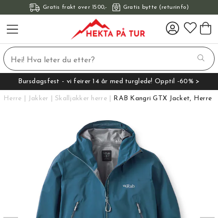
Gratis frakt over 1500,-
Gratis bytte (returinfo)
Bursdagsfest - vi feirer 14 år med turglede! Opptil -60% >
Herre
Jakker
Skalljakker herre
RAB Kangri GTX Jacket, Herre