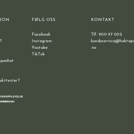
JON
FØLG OSS
KONTAKT
Facebook
Tlf: 900 97 002
?
Instagram
kundeservice@hektap
Youtube
.no
TikTok
åpenhet
dukttester?