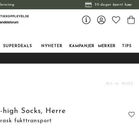
levering
30 dager åpent kjøp
SUPERDEALS
NYHETER
KAMPANJER
MERKER
TIPS
Art. nr.
16522
high Socks, Herre
rask fukttransport
tskarakter:
: