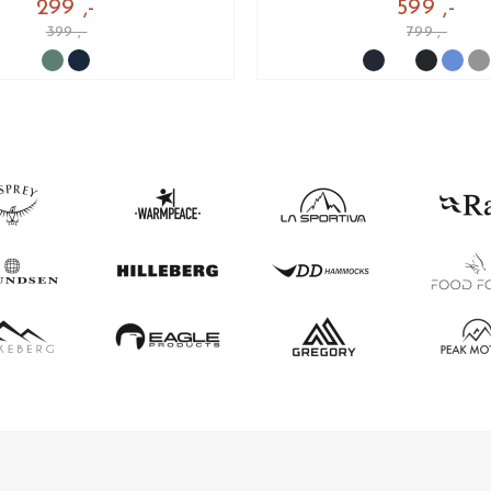
299 ,-
599 ,-
399 ,-
799 ,-