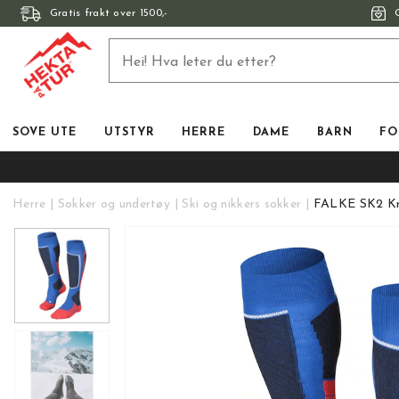
Gratis frakt over 1500,-
SOVE UTE
UTSTYR
HERRE
DAME
BARN
FO
Herre
Sokker og undertøy
Ski og nikkers sokker
FALKE SK2 Kne