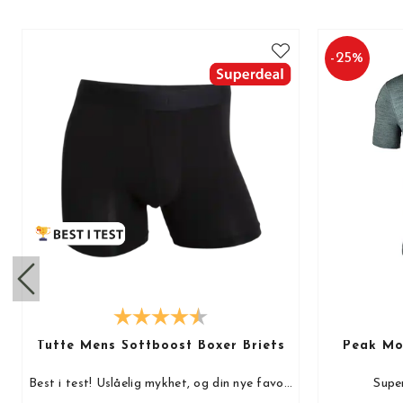
-
25
%
Tufte Mens Softboost Boxer Briefs
Peak Mot
Best i test! Uslåelig mykhet, og din nye favoritt!
Super