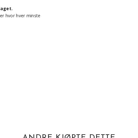
laget.
kker hvor hver minste
ANDRE KJØPTE DETTE