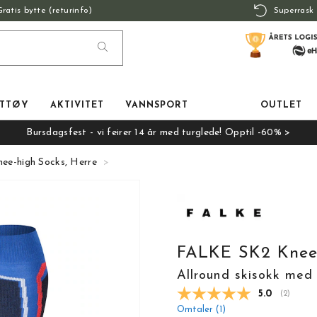
Gratis bytte (returinfo)
Superrask 
TTØY
AKTIVITET
VANNSPORT
OUTLET
Bursdagsfest - vi feirer 14 år med turglede! Opptil -60% >
e-high Socks, Herre
FALKE SK2 Knee-
Allround skisokk med 
Gjennomsnit
5.0
(
stemmer
2
)
Omtaler (
1
)