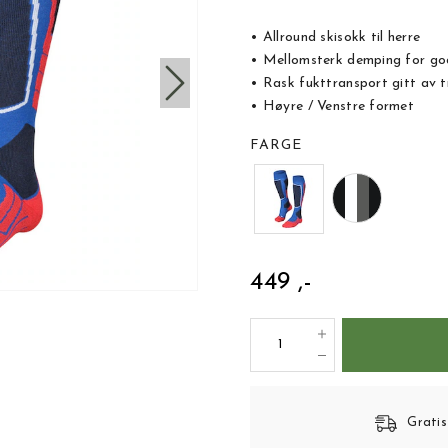
• Allround skisokk til herre
• Mellomsterk demping for go
• Rask fukttransport gitt av t
• Høyre / Venstre formet
FARGE
449 ,-
Gratis