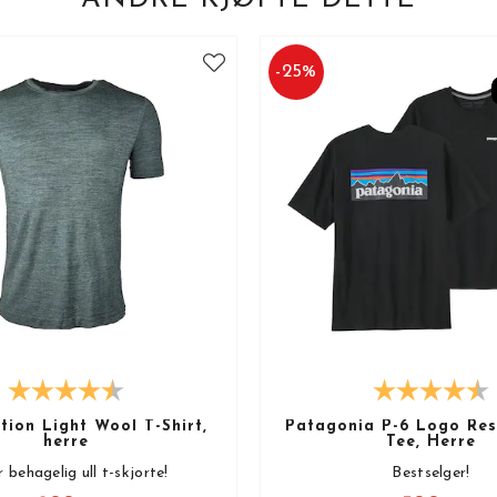
-
25
%
ion Light Wool T-Shirt,
Patagonia P-6 Logo Resp
herre
Tee, Herre
 behagelig ull t-skjorte!
Bestselger!