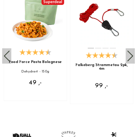
Food Force Pasta Bolognese
Falkeberg Strammetau 2pk,
4m
Dehydrert - 150g
49 ,-
99 ,-