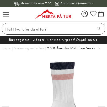
Gratis frakt over 1500,-
Gratis bytte (returinfo)
Bursdagsfest - vi feirer 14 år med turglede! Opptil -60% >
Herre
Sokker og undertøy
YMR Åsunden Mid Crew Socks