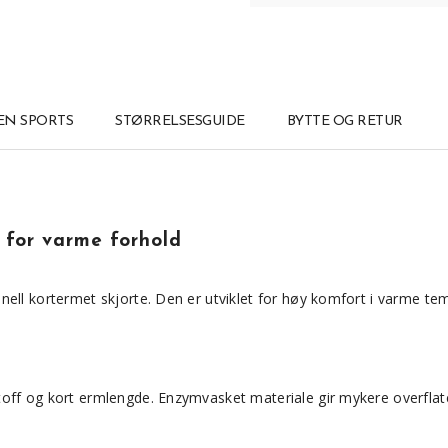
N SPORTS
STØRRELSESGUIDE
BYTTE OG RETUR
 for varme forhold
ell kortermet skjorte. Den er utviklet for høy komfort i varme tem
toff og kort ermlengde. Enzymvasket materiale gir mykere overflat