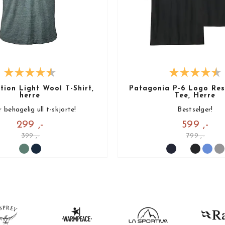
ion Light Wool T-Shirt,
Patagonia P-6 Logo Resp
herre
Tee, Herre
 behagelig ull t-skjorte!
Bestselger!
299 ,-
599 ,-
399 ,-
799 ,-