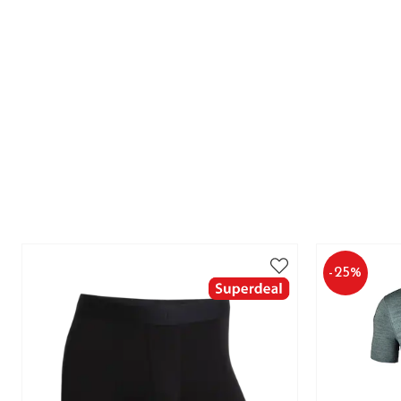
-
25
%