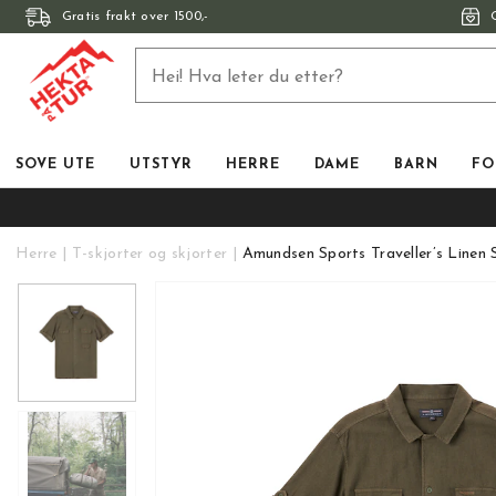
Gratis frakt over 1500,-
SOVE UTE
UTSTYR
HERRE
DAME
BARN
FO
Herre
T-skjorter og skjorter
Amundsen Sports Traveller’s Linen 