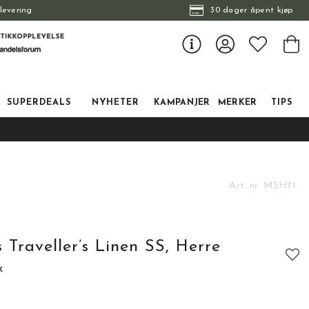
levering
30 dager åpent kjøp
SUPERDEALS
NYHETER
KAMPANJER
MERKER
TIPS
Art. nr.
MSH71
Traveller’s Linen SS, Herre
k