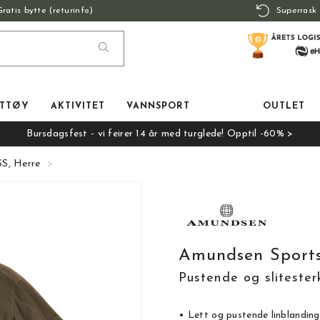
Gratis bytte (returinfo)
Superrask 
TTØY
AKTIVITET
VANNSPORT
OUTLET
Bursdagsfest - vi feirer 14 år med turglede! Opptil -60% >
SS, Herre
Amundsen Sports 
Pustende og slitester
• Lett og pustende linblanding