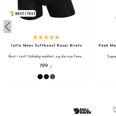
Tufte Mens Softboost Boxer Briefs
Peak Mot
Best i test! Uslåelig mykhet, og din nye favoritt!
Super
199 ,-