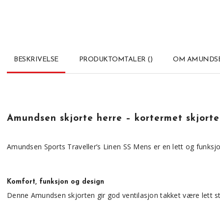
BESKRIVELSE
PRODUKTOMTALER
(
)
OM AMUNDSE
Amundsen skjorte herre – kortermet skjorte
Amundsen Sports Traveller’s Linen SS Mens er en lett og funksjon
Komfort, funksjon og design
Denne Amundsen skjorten gir god ventilasjon takket være lett s