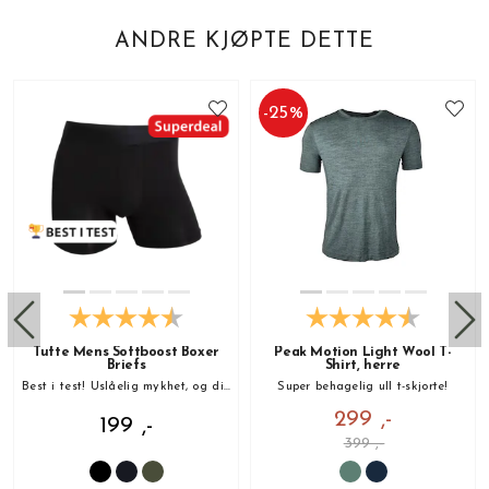
ANDRE KJØPTE DETTE
-
25
%
Tufte Mens Softboost Boxer
Peak Motion Light Wool T-
Briefs
Shirt, herre
Best i test! Uslåelig mykhet, og din nye favoritt!
Super behagelig ull t-skjorte!
299 ,-
199 ,-
399 ,-