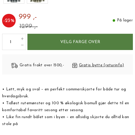
999 ,-
-
23
%
På lager
1299 ,-
VELG FARGE OVER
Gratis frakt over 1500,-
Gratis bytte (returinfo)
• Lett, myk og sval – en perfekt sommerskjorte for både tur og
hverdagsbruk.
• Tidløst rutemønster og 100 % økologisk bomull gjør dette til en
komfortabel favoritt sesong etter sesong.
• Like fin rundt bålet som i byen – en allsidig skjorte du alltid kan
stole på