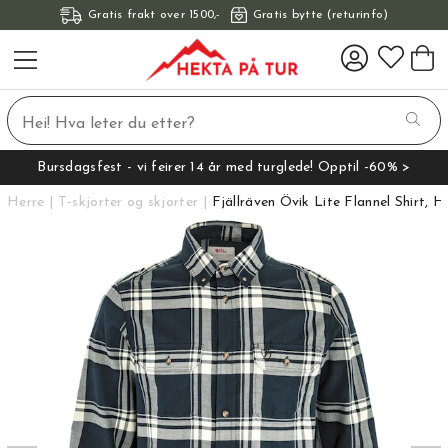
Gratis frakt over 1500,-
Gratis bytte (returinfo)
Bursdagsfest - vi feirer 14 år med turglede! Opptil -60% >
Herre
T-skjorter og skjorter
Fjällräven Övik Lite Flannel Shirt, H