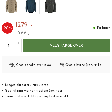
1279 ,-
-
20
%
På lager
1599 ,-
VELG FARGE OVER
Gratis frakt over 1500,-
Gratis bytte (returinfo)
• Meget slitesterk turskjorte
• God lufting via ventilasjonsåpninger
• Transporterer fuktighet og tørker raskt