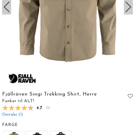
Fjällräven Singi Trekking Shirt, Herre
Funker til ALT!
Gjennomsnittskarakter:
4.7
(
stemmer:
3
)
Omtaler (
1
)
FARGE