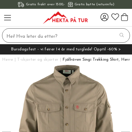
Gratis frakt over 1500,-
Gratis bytte (returinfo)
Bursdagsfest - vi feirer 14 år med turglede! Opptil -60% >
Herre
T-skjorter og skjorter
Fjällräven Singi Trekking Shirt, Herr