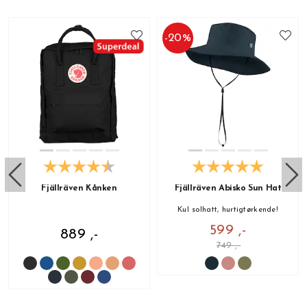
-
20
%
Fjällräven Kånken
Fjällräven Abisko Sun Hat
Kul solhatt, hurtigtørkende!
599 ,-
889 ,-
749 ,-