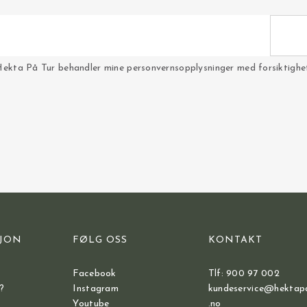
Hekta På Tur behandler mine personvernsopplysninger med forsiktighet 
JON
FØLG OSS
KONTAKT
Facebook
Tlf: 900 97 002
?
Instagram
kundeservice@hektap
Youtube
.no