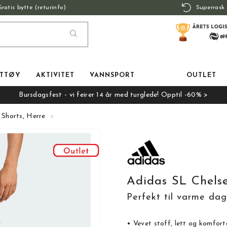
Gratis bytte (returinfo)
Superrask 
TTØY
AKTIVITET
VANNSPORT
OUTLET
Bursdagsfest - vi feirer 14 år med turglede! Opptil -60% >
 Shorts, Herre
Adidas SL Chelse
Perfekt til varme dag
• Vevet stoff, lett og komfort