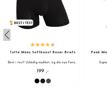
Tufte Mens Softboost Boxer Briefs
Peak Mot
Best i test! Uslåelig mykhet, og din nye favoritt!
Super
199 ,-