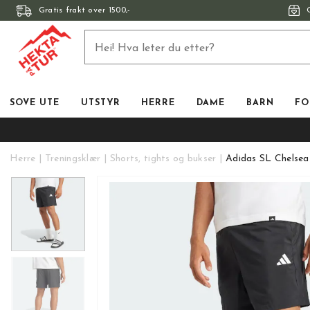
Gratis frakt over 1500,-
SOVE UTE
UTSTYR
HERRE
DAME
BARN
FO
Herre
Treningsklær
Shorts, tights og bukser
Adidas SL Chelsea