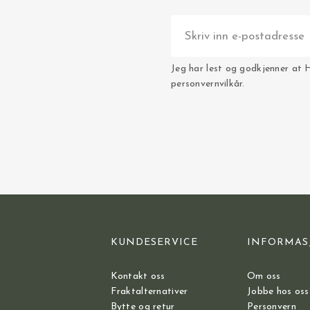
Jeg har lest og godkjenner at 
personvernvilkår.
KUNDESERVICE
INFORMAS
Kontakt oss
Om oss
Fraktalternativer
Jobbe hos oss
Bytte og retur
Personvern