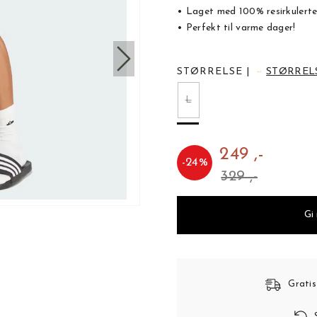
• Laget med 100% resirkulerte
• Perfekt til varme dager!
STØRRELSE
|
STØRREL
L
249 ,-
-
24
%
329 ,-
Gi
Gratis