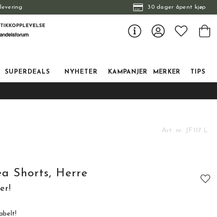
levering
30 dager åpent kjøp
SUPERDEALS
NYHETER
KAMPANJER
MERKER
TIPS
Art. nr.
JF117.L
a Shorts, Herre
er!
abelt!