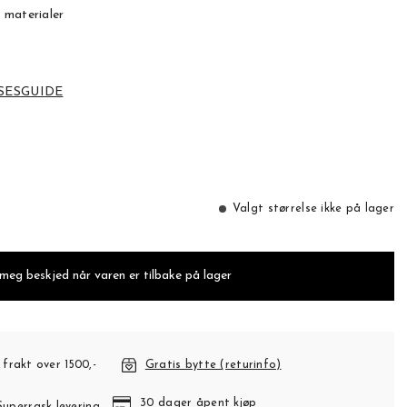
 materialer
SESGUIDE
Valgt størrelse ikke på lager
 meg beskjed når varen er tilbake på lager
 frakt over 1500,-
Gratis bytte (returinfo)
30 dager åpent kjøp
Superrask levering