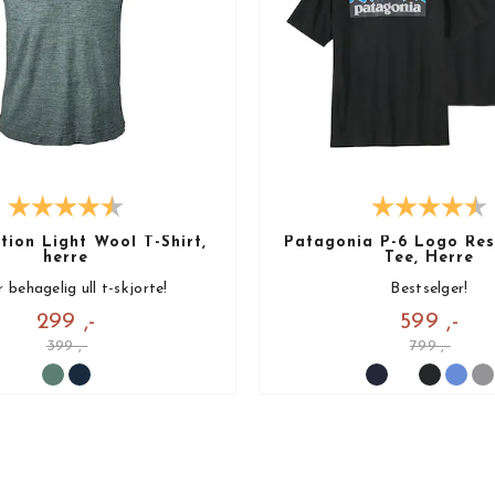
ion Light Wool T-Shirt,
Patagonia P-6 Logo Resp
herre
Tee, Herre
 behagelig ull t-skjorte!
Bestselger!
299 ,-
599 ,-
399 ,-
799 ,-