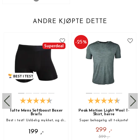
ANDRE KJØPTE DETTE
-
25
%
Tufte Mens Softboost Boxer
Peak Motion Light Wool T-
Briefs
Shirt, herre
Best i test! Uslåelig mykhet, og din nye favoritt!
Super behagelig ull t-skjorte!
299 ,-
199 ,-
399 ,-