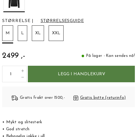
STØRRELSE
|
STØRRELSESGUIDE
M
L
XL
XXL
2499 ,-
På lager - Kan sendes nå!
LEGG I HANDLEKURV
Gratis frakt over 1500,-
Gratis bytte (returinfo)
• Mykt og slitesterk
• God stretch
• Behagelig jakke i ull