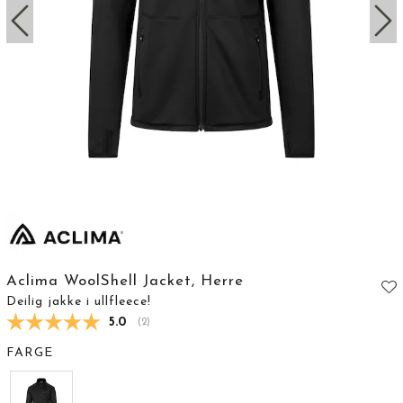
Aclima WoolShell Jacket, Herre
Deilig jakke i ullfleece!
Gjennomsnittskarakter:
5.0
(
stemmer:
2
)
FARGE