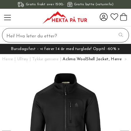
Gratis frakt over 1500,-
Gratis bytte (returinfo)
Bursdagsfest - vi feirer 14 år med turglede! Opptil -60% >
Herre
Ulltøy
Tykke gensere
Aclima WoolShell Jacket, Herre