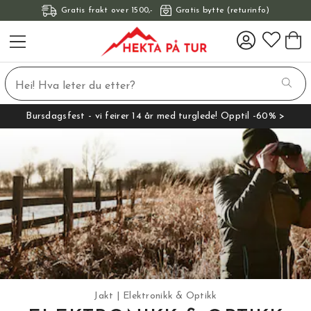
Gratis frakt over 1500,-
Gratis bytte (returinfo)
Bursdagsfest - vi feirer 14 år med turglede! Opptil -60% >
Jakt
Elektronikk & Optikk