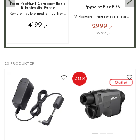
Icom ProHunt Compact Basic
r
Spypoint Flex E-36
2 Jaktradio Pakke
Komplett pakke med alt du trenger!
Viltkamera - fantastiske bilder og video!
4199 ,-
2999 ,-
3299 ,-
20 PRODUKTER
-
30
%