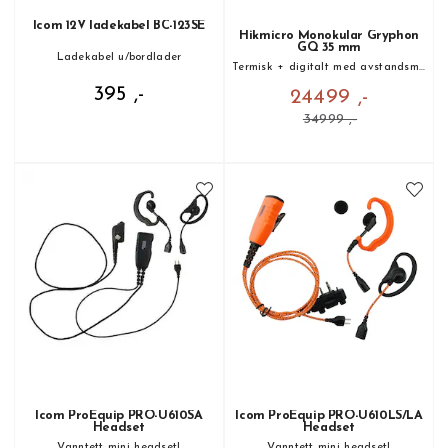
Icom 12V ladekabel BC-123SE
Hikmicro Monokular Gryphon
GQ 35 mm
Ladekabel u/bordlader
Termisk + digitalt med avstandsmåler
395 ,-
24499 ,-
34999 ,-
Icom ProEquip PRO-U610SA
Icom ProEquip PRO-U610LS/LA
Headset
Headset
Vanntett mini headset!
Vanntett mini headset!