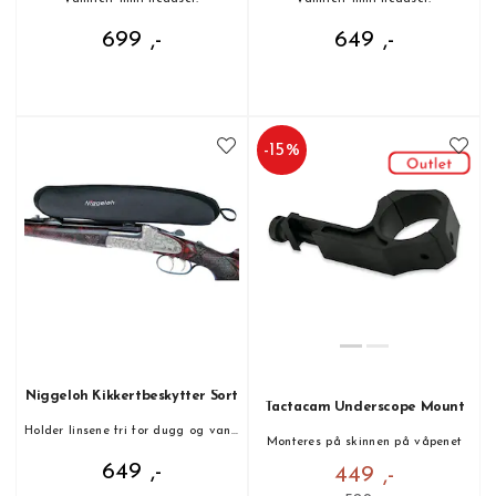
699 ,-
649 ,-
-
15
%
Niggeloh Kikkertbeskytter Sort
Tactacam Underscope Mount
Holder linsene fri for dugg og vann!
Monteres på skinnen på våpenet
649 ,-
449 ,-