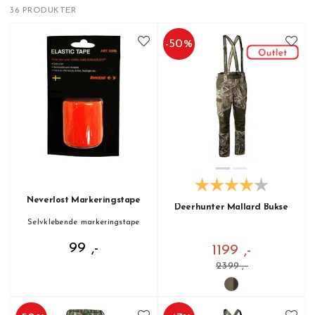
36 PRODUKTER
-
50
%
Neverlost Markeringstape
Deerhunter Mallard Bukse
Selvklebende markeringstape
99 ,-
1199 ,-
2399 ,-