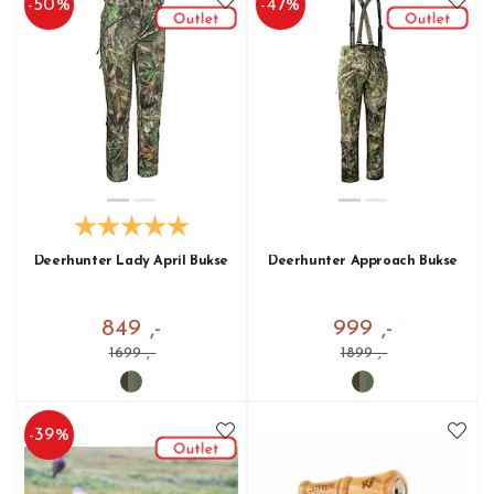
-
50
%
-
47
%
Deerhunter Lady April Bukse
Deerhunter Approach Bukse
849 ,-
999 ,-
1699 ,-
1899 ,-
-
39
%