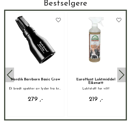
Bestselgere
Nordik Barrborn Basic Crow
EuroHunt Luktmiddel
Eikenøtt
Et bredt spekter av lyder fra kråkefugl!
Luktstoff for vilt!
279 ,-
219 ,-