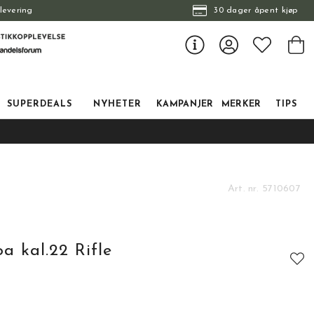
levering
30 dager åpent kjøp
SUPERDEALS
NYHETER
KAMPANJER
MERKER
TIPS
Art. nr.
5710607
a kal.22 Rifle