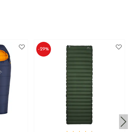
-
29
%