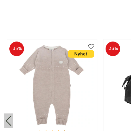
-
33
%
-
33
%