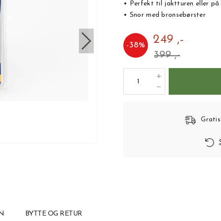
• Perfekt til jaktturen eller p
• Snor med bronsebørster
249 ,-
-
38
%
399 ,-
Gratis
N
BYTTE OG RETUR