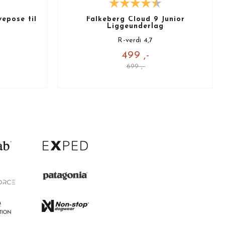
epose til
Falkeberg Cloud 9 Junior
Liggeunderlag
R-verdi 4,7
499 ,-
699 ,-