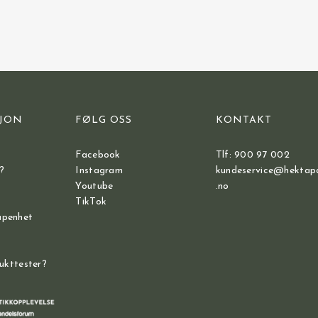
JON
FØLG OSS
KONTAKT
Facebook
Tlf: 900 97 002
?
Instagram
kundeservice@hektap
Youtube
.no
TikTok
åpenhet
dukttester?