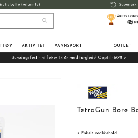
Gratis bytte (returinfo)
Superrask 
TTØY
AKTIVITET
VANNSPORT
OUTLET
Bursdagsfest - vi feirer 14 år med turglede! Opptil -60% >
TetraGun Bore Bo
• Enkelt vedlikehold