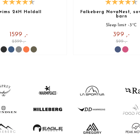
wims 24H Holdall
Falkeberg NovaNest, sov
barn
Sleep limit -3°C
1599 ,-
399 ,-
2399 ,-
599 ,-