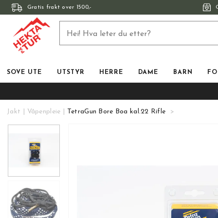
Gratis frakt over 1500,-
SOVE UTE
UTSTYR
HERRE
DAME
BARN
FO
Jakt
Våpenpleie
TetraGun Bore Boa kal.22 Rifle