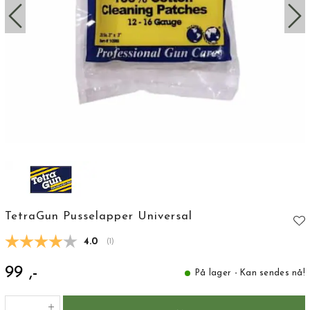
TetraGun Pusselapper Universal
Gjennomsnittskarakter:
4.0
(
stemmer:
1
)
99 ,-
På lager - Kan sendes nå!