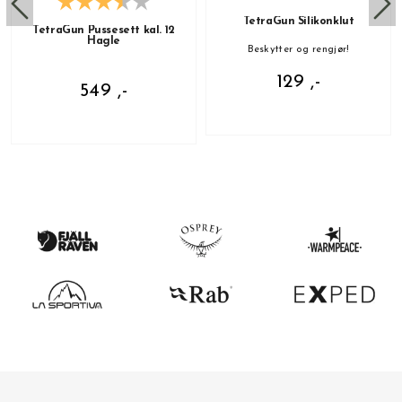
TetraGun Silikonklut
TetraGun Pussesett kal. 12
Hagle
Beskytter og rengjør!
129 ,-
549 ,-