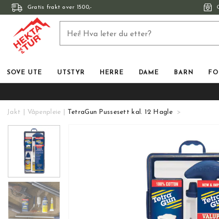
Gratis frakt over 1500,-
SOVE UTE
UTSTYR
HERRE
DAME
BARN
FO
Jakt
Våpenpleie
TetraGun Pussesett kal. 12 Hagle