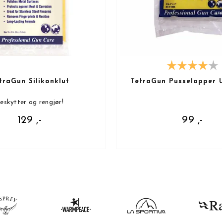
traGun Silikonklut
TetraGun Pusselapper U
eskytter og rengjør!
129 ,-
99 ,-