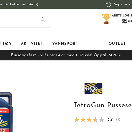
Gratis bytte (returinfo)
Superrask 
TTØY
AKTIVITET
VANNSPORT
OUTLET
Bursdagsfest - vi feirer 14 år med turglede! Opptil -60% >
TetraGun Pussese
Gjennomsnit
3.7
(
stemmer:
3
)