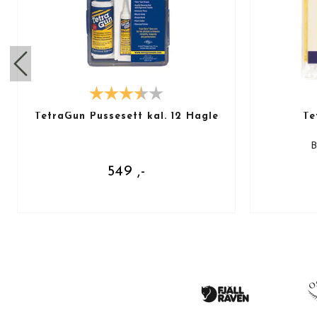
TetraGun Pussesett kal. 12 Hagle
Te
B
549 ,-