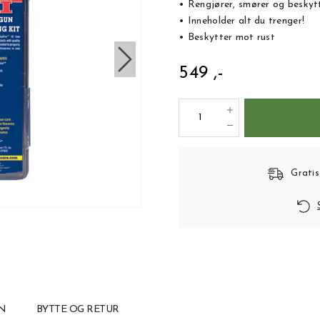
• Rengjører, smører og beskytt
• Inneholder alt du trenger!
• Beskytter mot rust
549 ,-
Gratis
N
BYTTE OG RETUR