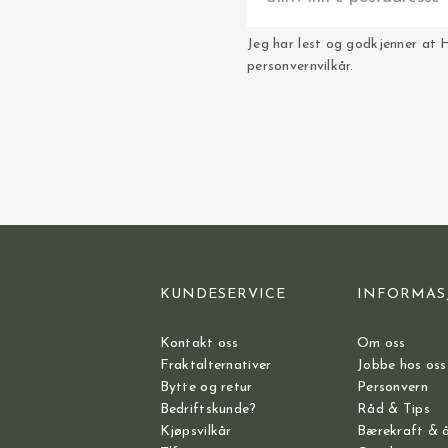
Jeg har lest og godkjenner at 
personvernvilkår.
KUNDESERVICE
INFORMAS
Kontakt oss
Om oss
Fraktalternativer
Jobbe hos oss
Bytte og retur
Personvern
Bedriftskunde?
Råd & Tips
Kjøpsvilkår
Bærekraft & 