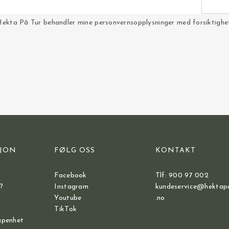
Hekta På Tur behandler mine personvernsopplysninger med forsiktighet 
JON
FØLG OSS
KONTAKT
Facebook
Tlf: 900 97 002
?
Instagram
kundeservice@hektap
Youtube
.no
TikTok
åpenhet