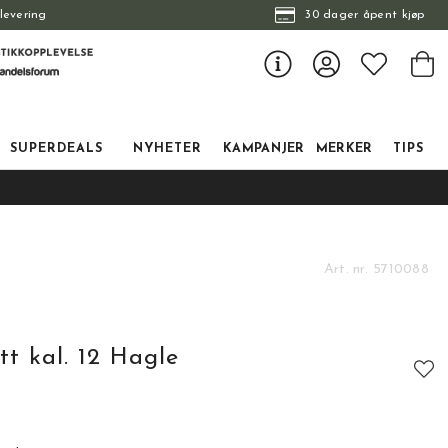
levering
30 dager åpent kjøp
SUPERDEALS
NYHETER
KAMPANJER
MERKER
TIPS
Art. nr.
5710088
tt kal. 12 Hagle
tskarakter: