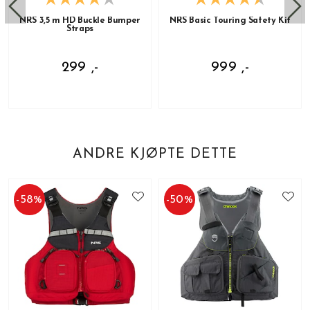
NRS 3,5 m HD Buckle Bumper
NRS Basic Touring Safety Kit
Straps
299 ,-
999 ,-
ANDRE KJØPTE DETTE
-
58
%
-
50
%