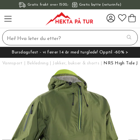
Gratis frakt over 1500,-
Gratis bytte (returinfo)
Bursdagsfest - vi feirer 14 år med turglede! Opptil -60% >
Vannsport
Bekledning
Jakker, bukser & shorts
NRS High Tide Ja