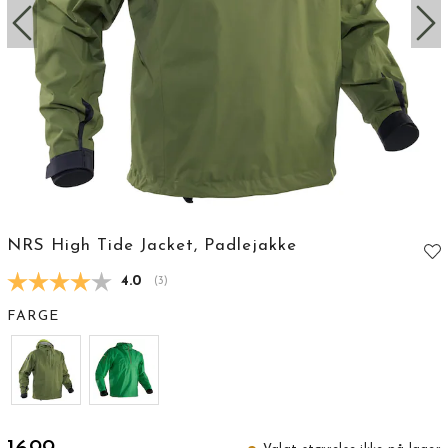
NRS High Tide Jacket, Padlejakke
Gjennomsnittskarakter:
4.0
(
stemmer:
3
)
FARGE