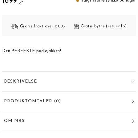
1699 ,-
Valgt størrelse ikke på lager
Gratis frakt over 1500,-
Gratis bytte (returinfo)
Den PERFEKTE padlejakken!
BESKRIVELSE
PRODUKTOMTALER
(
0
)
OM NRS