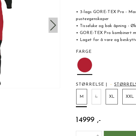
• 3-lags GORE-TEX Pro - Mark
pusteegenskaper
• Tisseluke og bak åpning - Øk
• GORE-TEX Pro kombinert med
• Laget for å vare og beskytte
FARGE
STØRRELSE
|
STØRREL
M
L
XL
XXL
14999 ,-