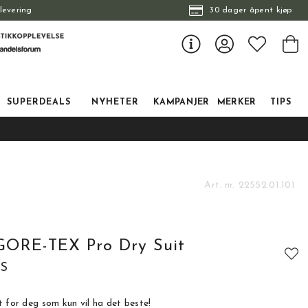
levering
30 dager åpent kjøp
SUPERDEALS
NYHETER
KAMPANJER
MERKER
TIPS
Art. nr.
22552.01.101
GORE-TEX Pro Dry Suit
RS
t for deg som kun vil ha det beste!