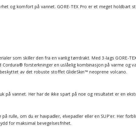
erhet og komfort på vannet. GORE-TEX Pro er et meget holdbart sto
erialer som skiller den fra en vanlig tørrdrakt. Med 3-lags GORE-
 Cordura® forsterkninger en uslåelig kombinasjon på varme og van
 beskyttet av det robuste stoffet GlideSkin™ neoprene volcano.
uk på vannet. Her har de ikke spart på noe og resultatet er en ekst
på rulle, om du er havpadler, elvepadler eller en SUP'er. Her forbli
sydd for maksimal bevegelsesfrihet.