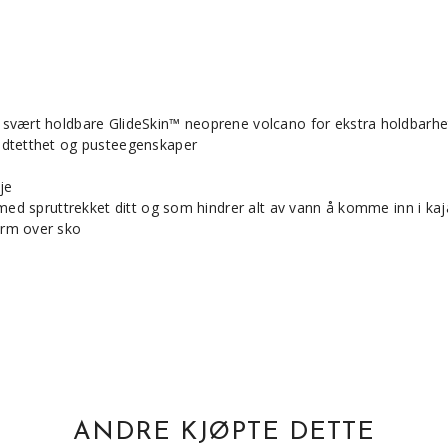
 svært holdbare GlideSkin™ neoprene volcano for ekstra holdbarhe
ndtetthet og pusteegenskaper
je
 med spruttrekket ditt og som hindrer alt av vann å komme inn i k
orm over sko
ANDRE KJØPTE DETTE