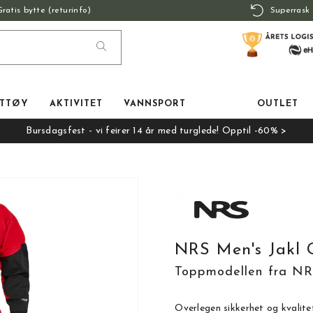
Gratis bytte (returinfo)
Superrask 
TTØY
AKTIVITET
VANNSPORT
OUTLET
Bursdagsfest - vi feirer 14 år med turglede! Opptil -60% >
NRS Men's Jakl 
Toppmodellen fra N
Overlegen sikkerhet og kvalite