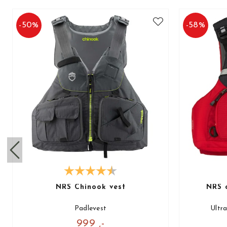
-
50
%
-
58
%
NRS Chinook vest
NRS 
Padlevest
Ultr
999 ,-