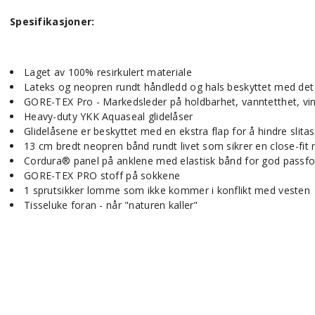
Spesifikasjoner:
Laget av 100% resirkulert materiale
Lateks og neopren rundt håndledd og hals beskyttet med det
GORE-TEX Pro - Markedsleder på holdbarhet, vanntetthet, vi
Heavy-duty YKK Aquaseal glidelåser
Glidelåsene er beskyttet med en ekstra flap for å hindre slitas
13 cm bredt neopren bånd rundt livet som sikrer en close-fit
Cordura® panel på anklene med elastisk bånd for god passf
GORE-TEX PRO stoff på sokkene
1 sprutsikker lomme som ikke kommer i konflikt med vesten
Tisseluke foran - når "naturen kaller"