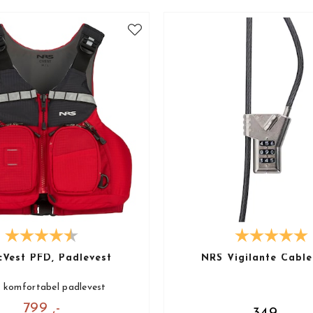
cVest PFD, Padlevest
NRS Vigilante Cable
a komfortabel padlevest
799 ,-