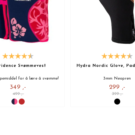
fidence Svømmevest
Hydra Nordic Glove, Pad
lpemiddel for å lære å svømme!
3mm Neopren
349 ,-
299 ,-
499 ,-
399 ,-