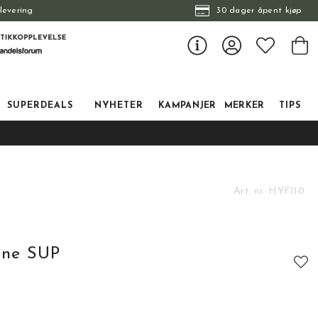
levering
30 dager åpent kjøp
SUPERDEALS
NYHETER
KAMPANJER
MERKER
TIPS
Art. nr.
HYFI10
nne SUP
tskarakter:
: