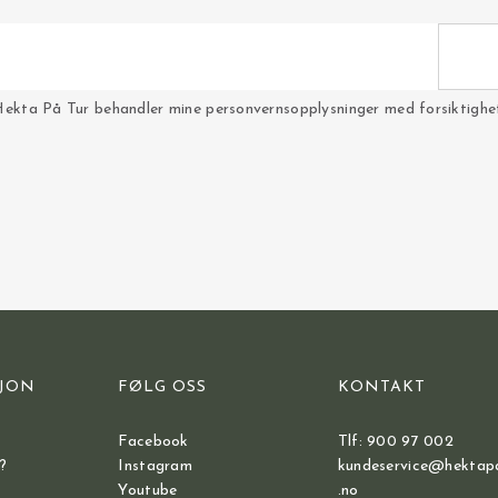
Hekta På Tur behandler mine personvernsopplysninger med forsiktighet 
JON
FØLG OSS
KONTAKT
Facebook
Tlf: 900 97 002
?
Instagram
kundeservice@hektap
Youtube
.no