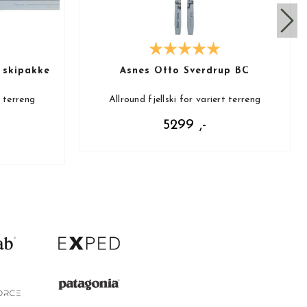
 skipakke
Åsnes Otto Sverdrup BC
t terreng
Allround fjellski for variert terreng
5299 ,-