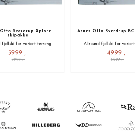
 Otto Sverdrup Xplore
Åsnes Otto Sverdrup BC
skipakke
 fjellski for variert terreng
Allround fjellski for varier
5999 ,-
4999 ,-
7997 ,-
6697 ,-