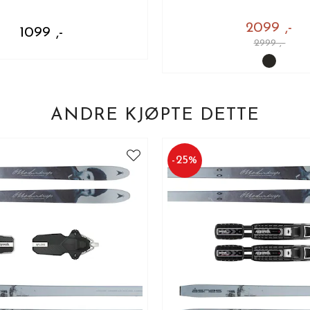
2099 ,-
1099 ,-
2999 ,-
ANDRE KJØPTE DETTE
-
25
%