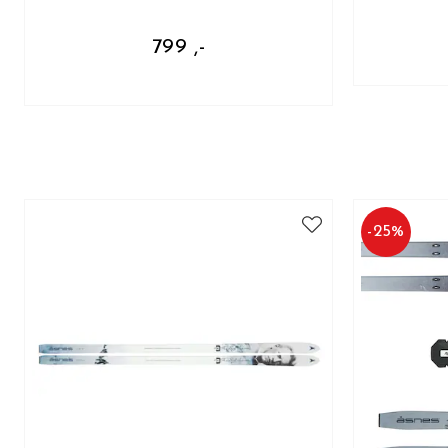
799 ,-
-
25
%