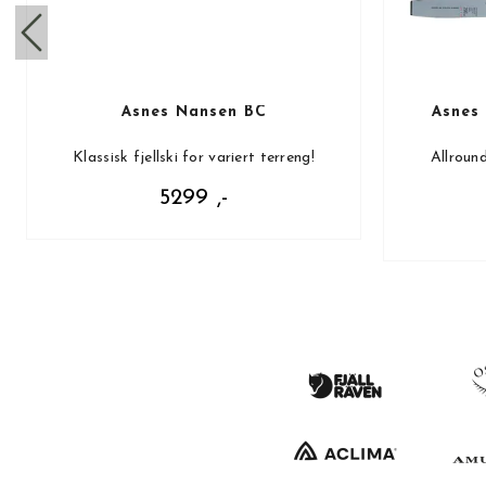
Åsnes Nansen BC
Åsnes
Klassisk fjellski for variert terreng!
Allround
5299 ,-