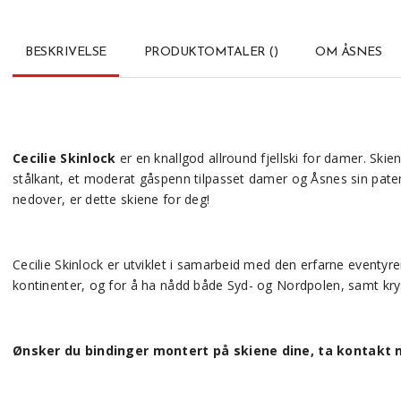
BESKRIVELSE
PRODUKTOMTALER
(
)
OM ÅSNES
Cecilie Skinlock
er en knallgod allround fjellski for damer. Ski
stålkant, et moderat gåspenn tilpasset damer og Åsnes sin patent
nedover, er dette skiene for deg!
Cecilie Skinlock er utviklet i samarbeid med den erfarne eventy
kontinenter, og for å ha nådd både Syd- og Nordpolen, samt krys
Ønsker du bindinger montert på skiene dine, ta kontakt 