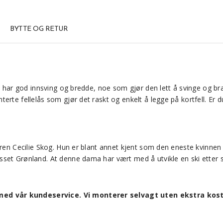
BYTTE OG RETUR
en har god innsving og bredde, noe som gjør den lett å svinge og br
erte fellelås som gjør det raskt og enkelt å legge på kortfell. Er 
reren Cecilie Skog. Hun er blant annet kjent som den eneste kvinne
set Grønland. At denne dama har vært med å utvikle en ski etter s
med vår kundeservice. Vi monterer selvagt uten ekstra kost