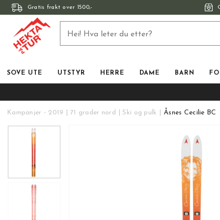
Gratis frakt over 1500,-
SOVE UTE
UTSTYR
HERRE
DAME
BARN
FO
Kampanjer - 2019
71 grader nord
Ski og pulk
Åsnes Cecilie BC