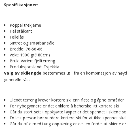
Spesifikasjoner:
Poppel trekjerne
Hel stålkant
Fellelås
Sintret og smørbar såle
Bredde: 76-56-66
Vekt: 1900 gr(180cm)
Bruk: Variert fjellterreng
Produksjonsland: Tsjekkia
Valg av skilengde
bestemmes ut i fra en kombinasjon av høyde 
generelle råd:
Ulendt terreng krever kortere ski enn flate og åpne områder
For nybegynnere er det enklere å beherske litt kortere ski
Går du stort sett i oppkjørte løyper er det spennet i skiene so
En lett person bør vurdere kortere ski for at ikke spennet ska
Går du ofte med tung oppakning er det en fordel at skiene er l