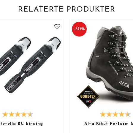
RELATERTE PRODUKTER
-
30
%
tefella BC binding
Alfa Kikut Perform