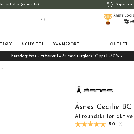
Gratis bytte (returinfo)
Superrask 
TTØY
AKTIVITET
VANNSPORT
OUTLET
Bursdagsfest - vi feirer 14 år med turglede! Opptil -60% >
Åsnes Cecilie BC
Allroundski for aktive
Gjennomsnit
5.0
(
stemmer
3
)