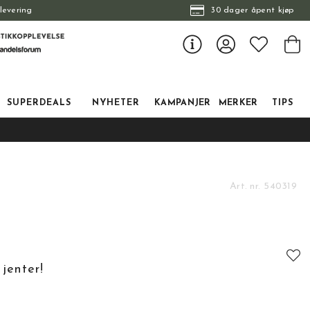
levering
30 dager åpent kjøp
SUPERDEALS
NYHETER
KAMPANJER
MERKER
TIPS
Art. nr.
540319
 jenter!
tskarakter:
: