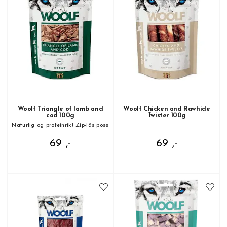
Woolf Triangle of lamb and
Woolf Chicken and Rawhide
cod 100g
Twister 100g
Naturlig og proteinrik! Zip-lås pose
69 ,-
69 ,-