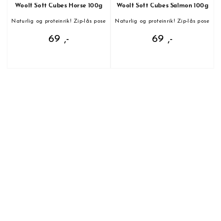
Woolf Soft Cubes Horse 100g
Woolf Soft Cubes Salmon 100g
Naturlig og proteinrik! Zip-lås pose
Naturlig og proteinrik! Zip-lås pose
69 ,-
69 ,-