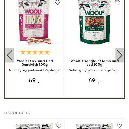
Woolf Duck And Cod
Woolf Triangle of lamb and
Sandwich 100g
cod 100g
rik! Zip-lås pose
Naturlig og proteinrik! Zip-lås pose
Naturlig og proteinrik! Zip-lås pose
69 ,-
69 ,-
19 PRODUKTER