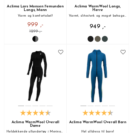
Aclima Lars Monsen Femunden
Aclima WarmWool Longs,
Longs, Mann
Herre
Varm og komfortabel!
Varmt, slitesterk og meget behagelig!
999 ,-
949 ,-
1299 ,-
Aclima WarmWool Overall
Aclima WarmWool Overall Barn
Dame
Heldekkende ullundertøy i Merinoull
Hel ulldress til barn!