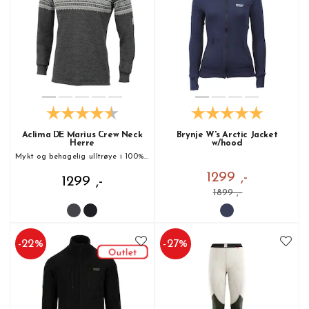
Aclima DE Marius Crew Neck
Brynje W's Arctic Jacket
Herre
w/hood
Mykt og behagelig ulltrøye i 100% Merinoull!
1299 ,-
1299 ,-
1899 ,-
-
22
%
-
27
%