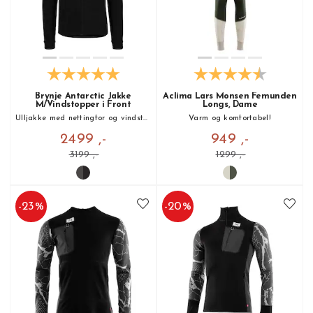
Brynje Antarctic Jakke
Aclima Lars Monsen Femunden
M/Vindstopper i Front
Longs, Dame
Ulljakke med nettingfor og vindstopper!
Varm og komfortabel!
2499 ,-
949 ,-
3199 ,-
1299 ,-
-
23
%
-
20
%